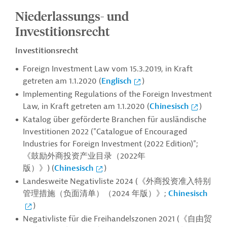
Niederlassungs- und
Investitionsrecht
Investitionsrecht
Foreign Investment Law vom 15.3.2019, in Kraft
getreten am 1.1.2020 (
Englisch
)
Implementing Regulations of the Foreign Investment
Law, in Kraft getreten am 1.1.2020 (
Chinesisch
)
Katalog über geförderte Branchen für ausländische
Investitionen 2022 ("Catalogue of Encouraged
Industries for Foreign Investment (2022 Edition)";
《鼓励外商投资产业目录（2022年
版）》
) (
Chinesisch
)
Landesweite Negativliste 2024 (《外商投资准入特别
管理措施（负面清单）（2024 年版）》;
Chinesisch
)
Negativliste für die Freihandelszonen 2021 (《自由贸