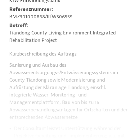
KfW Entwicklungsbank
Referenznummer
BMZ301000868/KfW506559
Betreff
Tiandong County Living Environment Integrated
Rehabilitation Project
Kurzbeschreibung des Auftrags:
Sanierung und Ausbau des
Abwasserentsorgungs-/Entwässerungssystems im
County Tiandong sowie Modernisierung und
Aufrüstung der Kläranlage Tiandong, einschl.
integrierte Wasser-Monitoring- und -
Managementplattform, Bau von bis zu 16
Abwasserbehandlungsanlagen für Ortschaften und der
entsprechenden Abwassernetze
Der Consultant leistet Unterstützung während der
Projektvorbereitung und -implementierung; u.a. mit