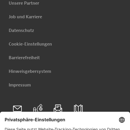
Unsere Partner
Dies könnte Sie auch interessieren:
Georgien - Consulting, Durchführung von
Job und Karriere
Wasser-/Abwasserprojekten
Datenschutz
Weitere verwandte Inhalte anzeigen
Cookie-Einstellungen
Barrierefreiheit
Hinweisgebersystem
Impressum
Folgen Sie uns auf