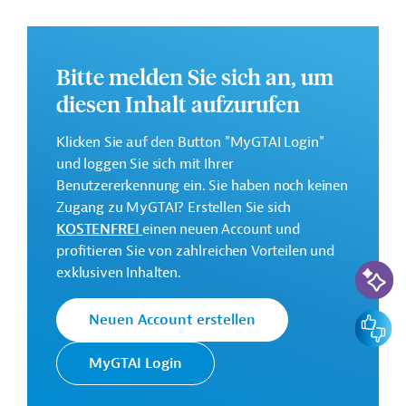
Blick auf die Prüfung der Ausschreibungsunterlagen,
die Durchführung des Beschaffungsverfahrens, die
Prüfung der Detailplanung des EPC-Auftragnehmers,
Bitte melden Sie sich an, um
die Berichterstattung an die KfW, die Überwachung
diesen Inhalt aufzurufen
der Einhaltung von Umwelt- und Sozialstandards
Name und Land des erfolgreichen Auftragnehmers
Klicken Sie auf den Button "MyGTAI Login"
und loggen Sie sich mit Ihrer
JV mit Kocks Consult GmbH (Federführung) und
Benutzererkennung ein. Sie haben noch keinen
Easen International Co. Ltd., Deutschland/China
Zugang zu MyGTAI? Erstellen Sie sich
KOSTENFREI
einen neuen Account und
Start- und Enddatum des Vertrags: 10/22 – 10/26
profitieren Sie von zahlreichen Vorteilen und
KI-Suc
Vertragssumme (Währung gem. Auftrag): bis zu
EUR
exklusiven Inhalten.
416.332,10
Feedbac
Neuen Account erstellen
Weitere Details zu dieser Meldung (und etwaig
aufgeführten Downloads) liegen hier nicht vor. Interne
MyGTAI Login
gtai-Nr. AUS20211014727078 bitte bei Rückfragen bei
Germany Trade and Invest angeben!