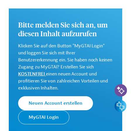
Güterverkehrs sowie des Energiesektors.
Weitere Informationen zu dem Entwicklungsprojekt
finden Sie auf der
Webseite der Weltbankgruppe
Bitte melden Sie sich an, um
und im Originaldokument, das zum Download
diesen Inhalt aufzurufen
bereitsteht.
GTAI informiert über die
W
eltbankgruppe
:
Klicken Sie auf den Button "MyGTAI Login"
Schwerpunkte, Regularien und praktische Hinweise zur
und loggen Sie sich mit Ihrer
Geschäftsanbahnung.
Benutzererkennung ein. Sie haben noch keinen
Zugang zu MyGTAI? Erstellen Sie sich
Gesamtkosten:
KOSTENFREI
einen neuen Account und
325 Millionen US-Dollar
profitieren Sie von zahlreichen Vorteilen und
KI-Suc
Geberbeitrag:
exklusiven Inhalten.
250 Millionen US-Dollar (IBRD, Darlehen; beantragt)
Feedbac
Neuen Account erstellen
Kontaktadressen
MyGTAI Login