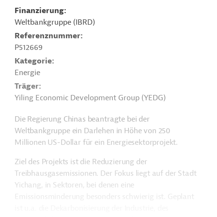
Finanzierung
Weltbankgruppe (IBRD)
Referenznummer
P512669
Kategorie
Energie
Träger
Yiling Economic Development Group (YEDG)
Die Regierung Chinas beantragte bei der
Weltbankgruppe ein Darlehen in Höhe von 250
Millionen US-Dollar für ein Energiesektorprojekt.
Ziel des Projekts ist die Reduzierung der
Treibhausgasemissionen. Der Fokus liegt auf der Stadt
Yichang, in Sektoren, bei denen eine
Emissionsminderung besonders schwierig ist. Geplant
ist u.a. die Dekarbonisierung der Industrie, des