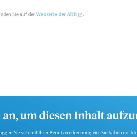
inden Sie auf der
Webseite der ADB
.
te multilaterale Finanzierungsinstitution für Projekte in der
k.
h an, um diesen Inhalt aufz
oggen Sie sich mit Ihrer Benutzererkennung ein. Sie haben noch 