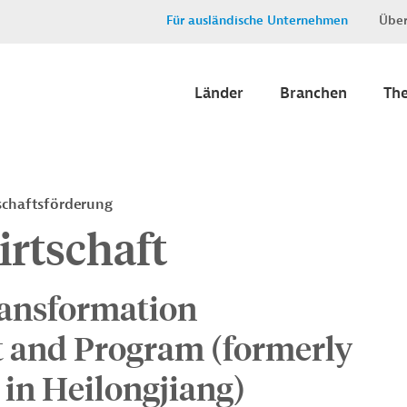
Für ausländische Unternehmen
Über
Länder
Branchen
Th
schaftsförderung
rtschaft
ransformation
t and Program (formerly
in Heilongjiang)