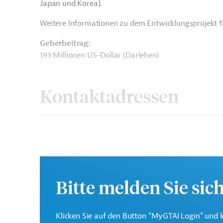
Japan und Korea).
Weitere Informationen zu dem Entwicklungsprojekt f
Geberbeitrag:
193 Millionen US-Dollar (Darlehen)
Kontaktadressen
Asiatische
Die ADB ist die wichtigs
Entwicklungsbank (ADB)
Region Asien und Pazifi
Bitte melden Sie sic
Heilongjiang Provincial
Klicken Sie auf den Button "MyGTAI Login" und l
Development and Reform
Projektträger