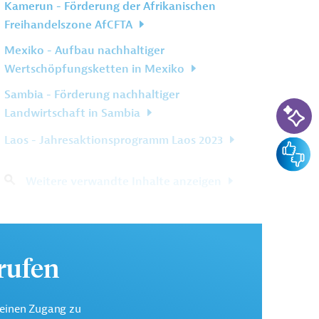
Kamerun - Förderung der Afrikanischen
Freihandelszone AfCFTA
Mexiko - Aufbau nachhaltiger
Wertschöpfungsketten in Mexiko
Sambia - Förderung nachhaltiger
KI-Su
Landwirtschaft in Sambia
Laos - Jahresaktionsprogramm Laos 2023
Feedba
Weitere verwandte Inhalte anzeigen
urufen
keinen Zugang zu