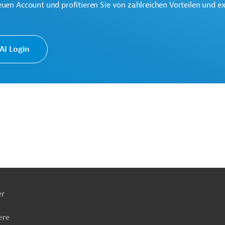
euen Account und profitieren Sie von zahlreichen Vorteilen und e
I Login
ng
Handel und Vertrieb, übergreifend
Projekte
ach
ben
er
ere