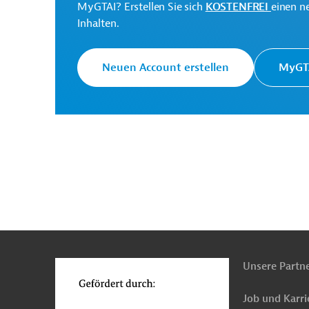
MyGTAI? Erstellen Sie sich
KOSTENFREI
einen n
Commission
Inhalten.
Heilongjiang Province
Projektträger
Neuen Account erstellen
MyGTA
China
Wirtschafts-, Außenwirtschaftsförderu
n
Funktionen
o
Unsere Partn
Job und Karri