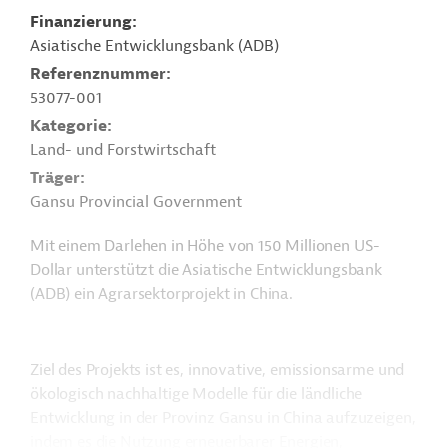
Finanzierung
Asiatische Entwicklungsbank (ADB)
Referenznummer
53077-001
Kategorie
Land- und Forstwirtschaft
Träger
Gansu Provincial Government
Mit einem Darlehen in Höhe von 150 Millionen US-
Dollar unterstützt die Asiatische Entwicklungsbank
(ADB) ein Agrarsektorprojekt in China.
Ziel des Projekts ist es, innovative, emissionsarme und
ökologisch nachhaltige Modelle für die ländliche
Entwicklung in der Provinz Gansu in China aufzuzeigen,
indem es die Nutzung erneuerbarer Energien,