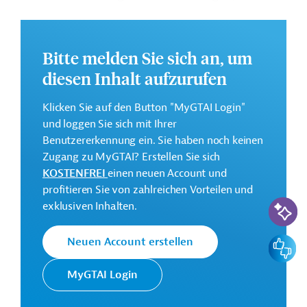
nachhaltiger landwirtschaftlicher Praktiken und
hochentwickelter Technologien unterstützt.
Weitere Informationen zu dem geplanten
Bitte melden Sie sich an, um
Entwicklungsprojekt finden Sie auf der
Webseite der
diesen Inhalt aufzurufen
ADB.
Klicken Sie auf den Button "MyGTAI Login"
Gesamtkosten:
und loggen Sie sich mit Ihrer
319,29 Millionen US-Dollar
Benutzererkennung ein. Sie haben noch keinen
Geberbeitrag:
Zugang zu MyGTAI? Erstellen Sie sich
150 Millionen US-Dollar (Darlehen)
KOSTENFREI
einen neuen Account und
profitieren Sie von zahlreichen Vorteilen und
KI-Suc
Kontaktadresse
exklusiven Inhalten.
Feedbac
Neuen Account erstellen
Die ADB ist die wichtigste
MyGTAI Login
Asiatische
multilaterale
Entwicklungsbank
Finanzierungsinstitution für