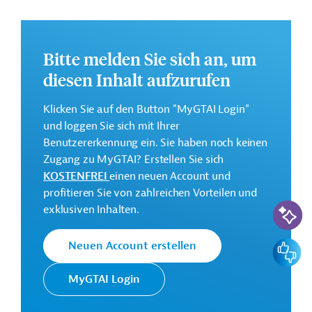
finanziert.
Weitere Informationen zu dem Entwicklungsprojekt
finden Sie auf der
Webseite der ADB.
Bitte melden Sie sich an, um
GTAI informiert über die
ADB
: Schwerpunkte,
diesen Inhalt aufzurufen
Regularien und praktische Hinweise zur
Geschäftsanbahnung.
Klicken Sie auf den Button "MyGTAI Login"
und loggen Sie sich mit Ihrer
Gesamtkosten:
Benutzererkennung ein. Sie haben noch keinen
602,25 Millionen US-Dollar
Zugang zu MyGTAI? Erstellen Sie sich
Geberbeitrag:
KOSTENFREI
einen neuen Account und
200 Millionen US-Dollar (Darlehen)
profitieren Sie von zahlreichen Vorteilen und
KI-Suc
exklusiven Inhalten.
Kontaktadressen
Feedbac
Neuen Account erstellen
MyGTAI Login