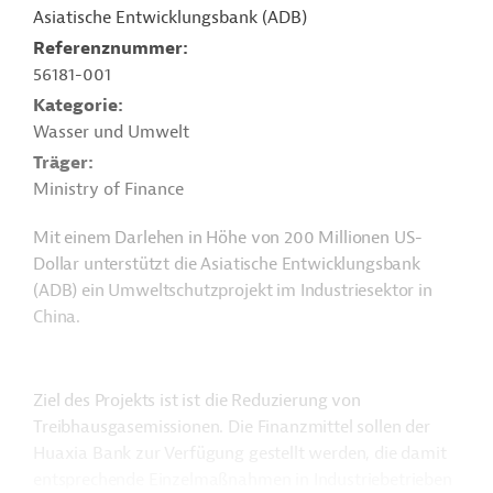
Asiatische Entwicklungsbank (ADB)
Referenznummer
56181-001
Kategorie
Wasser und Umwelt
Träger
Ministry of Finance
Mit einem Darlehen in Höhe von 200 Millionen US-
Dollar unterstützt die Asiatische Entwicklungsbank
(ADB) ein Umweltschutzprojekt im Industriesektor in
China.
Ziel des Projekts ist ist die Reduzierung von
Treibhausgasemissionen. Die Finanzmittel sollen der
Huaxia Bank zur Verfügung gestellt werden, die damit
entsprechende Einzelmaßnahmen in Industriebetrieben