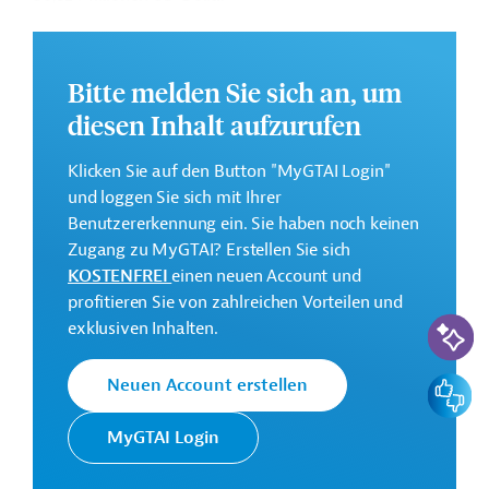
Geberbeitrag:
56,5 Millionen US-Dollar (Darlehen)
Bitte melden Sie sich an, um
diesen Inhalt aufzurufen
Kontaktadressen
Klicken Sie auf den Button "MyGTAI Login"
und loggen Sie sich mit Ihrer
Benutzererkennung ein. Sie haben noch keinen
Zugang zu MyGTAI? Erstellen Sie sich
Der OPEC Fonds für Internationale
KOSTENFREI
einen neuen Account und
Entwicklung wurde von den
profitieren Sie von zahlreichen Vorteilen und
OPEC Fonds
Mitgliedstaaten der Organisation
KI-Suc
exklusiven Inhalten.
erdölexportierender Länder zur
Finanzierung von Entwicklungshilfe
gegründet.
Feedbac
Neuen Account erstellen
MyGTAI Login
PCVSC
Projektträger