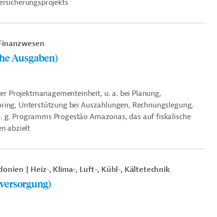
rsicherungsprojekts
Finanzwesen
che Ausgaben)
r Projektmanagementeinheit, u. a. bei Planung,
oring, Unterstützung bei Auszahlungen, Rechnungslegung,
. g.
Programms Progestão Amazonas, das auf fiskalische
n abzielt
donien
Heiz-, Klima-, Luft-, Kühl-, Kältetechnik
versorgung)