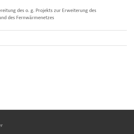
itung des o. g. Projekts zur Erweiterung des
 und des Fernwärmenetzes
ach
ben
er