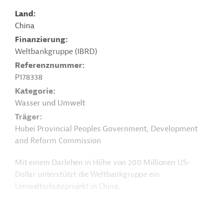
Land
China
Finanzierung
Weltbankgruppe (IBRD)
Referenznummer
P178338
Kategorie
Wasser und Umwelt
Träger
Hubei Provincial Peoples Government, Development
and Reform Commission
Mit einem Darlehen in Höhe von 200 Millionen US-
Dollar unterstützt die Weltbankgruppe ein
Umweltschutzprojekt in China.