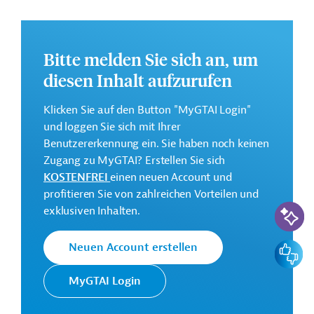
Ziel des Projekts ist Verbesserung der institutionellen
Koordinierung, des ökologischen Schutzes und die
Bitte melden Sie sich an, um
Verringerung der Wasserverschmutzung entlang des
diesen Inhalt aufzurufen
Yangtse-Einzugsgebietes in der Provinz Hubei.
Die Durchführung des Projekts ist bis Dezember 2028
Klicken Sie auf den Button "MyGTAI Login"
geplant.
und loggen Sie sich mit Ihrer
Benutzererkennung ein. Sie haben noch keinen
Weitere Informationen zu dem Entwicklungsprojekt
Zugang zu MyGTAI? Erstellen Sie sich
finden Sie auf der
Webseite der Weltbankgruppe
KOSTENFREI
einen neuen Account und
und im Originaldokument, das zum Download
profitieren Sie von zahlreichen Vorteilen und
bereitsteht.
KI-Suc
exklusiven Inhalten.
Gesamtkosten:
1,074 Milliarden US-Dollar
Feedbac
Neuen Account erstellen
Geberbeitrag:
200 Millionen US-Dollar (IBRD, Darlehen)
MyGTAI Login