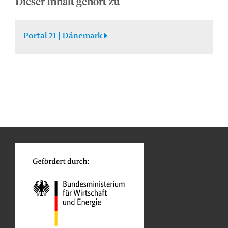
Dieser Inhalt gehört zu
Portal 21 | Dänemark
n
Kontakt
...
o