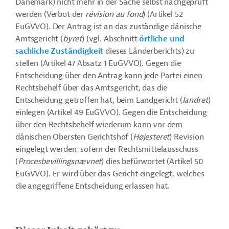
Dänemark) nicht mehr in der Sache selbst nachgeprüft
werden (Verbot der
révision au fond
) (Artikel 52
EuGVVO). Der Antrag ist an das zuständige dänische
Amtsgericht (
byret
) (vgl. Abschnitt
örtliche und
sachliche Zuständigkeit
dieses Länderberichts) zu
stellen (Artikel 47 Absatz 1 EuGVVO). Gegen die
Entscheidung über den Antrag kann jede Partei einen
Rechtsbehelf über das Amtsgericht, das die
Entscheidung getroffen hat, beim Landgericht (
landret
)
einlegen (Artikel 49 EuGVVO). Gegen die Entscheidung
über den Rechtsbehelf wiederum kann vor dem
dänischen Obersten Gerichtshof (
Højesteret
) Revision
eingelegt werden, sofern der Rechtsmittelausschuss
(
Procesbevillingsnævnet
) dies befürwortet (Artikel 50
EuGVVO). Er wird über das Gericht eingelegt, welches
die angegriffene Entscheidung erlassen hat.