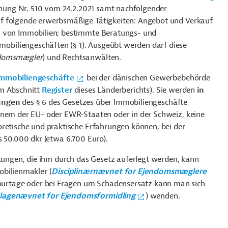
chung
Nr.
510 vom 24.2.2021 samt nachfolgender
f folgende erwerbsmäßige Tätigkeiten: Angebot und Verkauf
s von Immobilien; bestimmte Beratungs- und
biliengeschäften (§ 1). Ausgeübt werden darf diese
domsmægler
) und Rechtsanwälten.
Immobiliengeschäfte
bei der dänischen Gewerbebehörde
 im Abschnitt
Register
dieses Länderberichts). Sie werden
in
ungen
des § 6 des Gesetzes über Immobiliengeschäfte
inem der EU- oder EWR-Staaten oder in der Schweiz, keine
oretische und praktische Erfahrungen können, bei der
ls 50.000
dkr
(etwa 6.700 Euro).
htungen, die ihm durch das Gesetz auferlegt werden, kann
obilienmakler (
Disciplinærnævnet for Ejendomsmæglere
ourtage oder bei Fragen um Schadensersatz kann man sich
lagenævnet for Ejendomsformidling
) wenden.