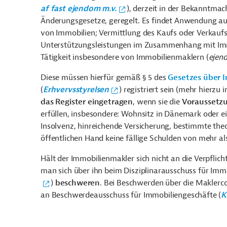
af fast ejendom m.v.
), derzeit in der Bekanntma
Änderungsgesetze, geregelt. Es findet Anwendung au
von Immobilien; Vermittlung des Kaufs oder Verkauf
Unterstützungsleistungen im Zusammenhang mit Immo
Tätigkeit insbesondere von Immobilienmaklern (
ejen
Diese müssen hierfür gemäß § 5 des
Gesetzes über 
(
Erhvervsstyrelsen
) registriert sein (mehr hierzu
das Register eingetragen
, wenn sie die
Voraussetz
erfüllen, insbesondere: Wohnsitz in Dänemark oder e
Insolvenz, hinreichende Versicherung, bestimmte the
öffentlichen Hand keine fällige Schulden von mehr a
Hält der Immobilienmakler sich nicht an die Verpflic
man sich über ihn beim Disziplinarausschuss für Imm
)
beschweren
. Bei Beschwerden über die Maklerc
an Beschwerdeausschuss für Immobiliengeschäfte (
K