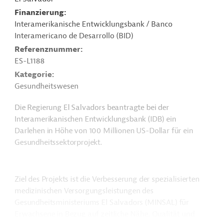
Finanzierung
Interamerikanische Entwicklungsbank / Banco
Interamericano de Desarrollo (BID)
Referenznummer
ES-L1188
Kategorie
Gesundheitswesen
Die Regierung El Salvadors beantragte bei der
Interamerikanischen Entwicklungsbank (IDB) ein
Darlehen in Höhe von 100 Millionen US-Dollar für ein
Gesundheitssektorprojekt.
Ziel des Projekts ist die Verbesserung der spezialisierten
medizinischen Versorgungsleistungen des
Gesundheitsministeriums El Salvadors (MINSAL) für
Erwachsene in Bezug auf zeitliche Nähe, Qualität und