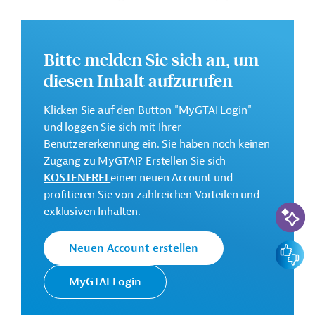
Effizienz. Im Rahmen des Projekts sollen das
Krankenhausnetz gestärkt und ergänzt sowie die
Organisation und Koordination des Netzes verbessert
Bitte melden Sie sich an, um
werden.
diesen Inhalt aufzurufen
Weitere Informationen zu dem geplanten
Entwicklungsprojekt finden Sie auf der
Webseite der
Klicken Sie auf den Button "MyGTAI Login"
IDB
.
und loggen Sie sich mit Ihrer
Benutzererkennung ein. Sie haben noch keinen
GTAI informiert über die
IDB
: Schwerpunkte, Regularien
Zugang zu MyGTAI? Erstellen Sie sich
und praktische Hinweise zur Geschäftsanbahnung.
KOSTENFREI
einen neuen Account und
Geberbeitrag:
profitieren Sie von zahlreichen Vorteilen und
KI-Suc
100 Millionen US-Dollar (Darlehen; beantragt)
exklusiven Inhalten.
Kontaktadresse
Feedbac
Neuen Account erstellen
MyGTAI Login