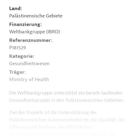
Land
Palästinensische Gebiete
Finanzierung
Weltbankgruppe (IBRD)
Referenznummer
P181529
Kategorie
Gesundheitswesen
Träger
Ministry of Health
Die Weltbankgruppe unterstützt ein bereits laufendes
Gesundheitsprojekt in den Palästinensischen Gebieten.
Ziel des Projekts ist die Unterstützung der
Palästinensischen Autonomiebehörde, die Qualität, die
Effizienz und Resilienz des öffentlichen
Gesundheitswesens zu verbessern. Im Rahmen des