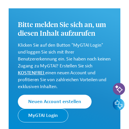
Projekts soll die öffentliche
Gesundheitsgrundversorgung ausgebaut und die
Versorgung in Krankenhäusern verbessert werden. Des
Bitte melden Sie sich an, um
Weiteren soll die Reaktionsfähigkeit auf förderfähige
diesen Inhalt aufzurufen
Krisen und Notfälle gestärkt werden.
Die Durchführung des Projekts ist bis Juni 2028 geplant.
Klicken Sie auf den Button "MyGTAI Login"
und loggen Sie sich mit Ihrer
Weitere Informationen zu dem Entwicklungsprojekt
Benutzererkennung ein. Sie haben noch keinen
finden Sie auf der
Webseite der Weltbankgruppe
Zugang zu MyGTAI? Erstellen Sie sich
und im Originaldokument, das zum Download
KOSTENFREI
einen neuen Account und
bereitsteht.
profitieren Sie von zahlreichen Vorteilen und
GTAI informiert über die
W
eltbankgruppe
:
KI-Suc
exklusiven Inhalten.
Schwerpunkte, Regularien und praktische Hinweise zur
Geschäftsanbahnung.
Feedbac
Neuen Account erstellen
Gesamtkosten:
45 Millionen US-Dollar
MyGTAI Login