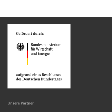
n
Kontakt
...
o
Unsere Partner