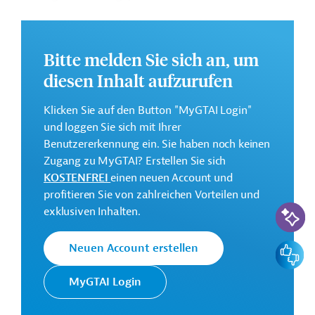
baulichen Modernisierung der Schulen, soll auch die
Klimaresilienz und die Energieeffizienz verbessert
werden.
Bitte melden Sie sich an, um
Weitere Informationen zu dem geplanten Projekt finden
diesen Inhalt aufzurufen
Sie auf der
Webseite der EIB
.
Klicken Sie auf den Button "MyGTAI Login"
GTAI informiert über die
EIB
: Schwerpunkte, Regularien
und loggen Sie sich mit Ihrer
und praktische Hinweise zur Geschäftsanbahnung.
Benutzererkennung ein. Sie haben noch keinen
Gesamtkosten:
Zugang zu MyGTAI? Erstellen Sie sich
130 Millionen Euro (voraussichtlich)
KOSTENFREI
einen neuen Account und
profitieren Sie von zahlreichen Vorteilen und
Geberbeitrag:
KI-Suc
exklusiven Inhalten.
65 Millionen Euro (voraussichtlich; Darlehen)
Feedbac
Neuen Account erstellen
Kontaktadressen
MyGTAI Login