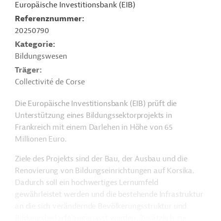
Europäische Investitionsbank (EIB)
Referenznummer
20250790
Kategorie
Bildungswesen
Träger
Collectivité de Corse
Die Europäische Investitionsbank (EIB) prüft die
Unterstützung eines Bildungssektorprojekts in
Frankreich mit einem Darlehen in Höhe von 65
Millionen Euro.
Ziele des Projekts sind der Bau, der Ausbau und die
Renovierung von Bildungseinrichtungen auf Korsika.
Dadurch soll ein hochwertiges Lernumfeld
gewährleistet werden und die bestehende Infrastruktur
an die sich verändernde Bevölkerungsstruktur und
Bildungsbedarfe angepasst werden. Zusätzlich zur