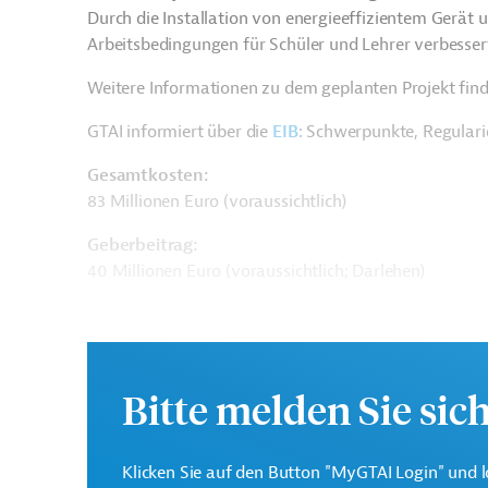
Durch die Installation von energieeffizientem Gerät
Arbeitsbedingungen für Schüler und Lehrer verbesser
Weitere Informationen zu dem geplanten Projekt find
GTAI informiert über die
EIB
: Schwerpunkte, Regular
Gesamtkosten:
83 Millionen Euro (voraussichtlich)
Geberbeitrag:
40 Millionen Euro (voraussichtlich; Darlehen)
Kontaktadressen
Bitte melden Sie sic
Klicken Sie auf den Button "MyGTAI Login" und l