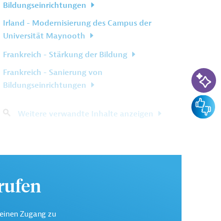
Bildungseinrichtungen
Irland - Modernisierung des Campus der
Universität Maynooth
Frankreich - Stärkung der Bildung
KI-Su
Frankreich - Sanierung von
Bildungseinrichtungen
Feedba
Weitere verwandte Inhalte anzeigen
urufen
keinen Zugang zu