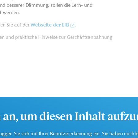
 und besserer Dämmung, sollen die Lern- und
t werden.
en Sie auf der
Webseite der EIB
.
ien und praktische Hinweise zur Geschäftsanbahnung.
h an, um diesen Inhalt aufz
oggen Sie sich mit Ihrer Benutzererkennung ein. Sie haben noch 