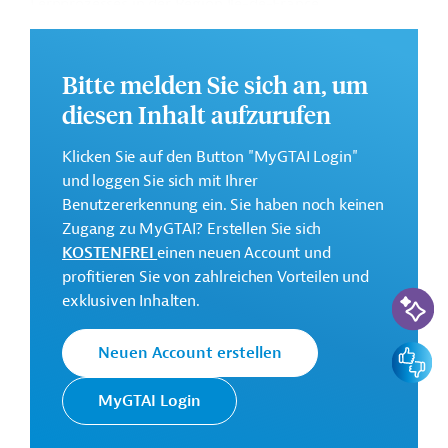
Lernprozesses in der Region Île-de-France.
Weitere Informationen zu dem geplanten Projekt finden
Sie auf der
Webseite der EIB
.
Bitte melden Sie sich an, um
GTAI informiert über die
EIB
: Schwerpunkte, Regularien
diesen Inhalt aufzurufen
und praktische Hinweise zur Geschäftsanbahnung.
Klicken Sie auf den Button "MyGTAI Login"
Gesamtkosten:
und loggen Sie sich mit Ihrer
1,12 Milliarden Euro (voraussichtlich)
Benutzererkennung ein. Sie haben noch keinen
Geberbeitrag:
Zugang zu MyGTAI? Erstellen Sie sich
500 Millionen Euro (voraussichtlich; Darlehen)
KOSTENFREI
einen neuen Account und
profitieren Sie von zahlreichen Vorteilen und
KI-Suc
Kontaktadressen
exklusiven Inhalten.
Feedbac
Neuen Account erstellen
MyGTAI Login
Die EIB vertritt die
wirtschaftlichen Interessen der