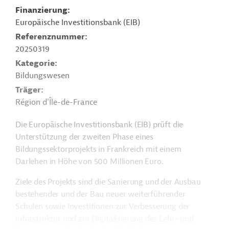
Finanzierung
Europäische Investitionsbank (EIB)
Referenznummer
20250319
Kategorie
Bildungswesen
Träger
Région d'Île-de-France
Die Europäische Investitionsbank (EIB) prüft die
Unterstützung der zweiten Phase eines
Bildungssektorprojekts in Frankreich mit einem
Darlehen in Höhe von 500 Millionen Euro.
Ziele des Projekts sind die Sanierung und der Ausbau
bestehender und der Bau neuer weiterführender
Schulen sowie Investitionen zur Verbesserung der
Infrastruktur und zur Digitalisierung des Lehr- und