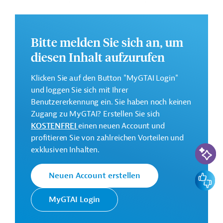
Effizienz zu verbessern und die Digitalisierung von
Dienstleistungen voranzutreiben.
Weitere Informationen zu dem geplanten Projekt finden
Bitte melden Sie sich an, um
Sie auf der
Webseite der EIB
.
diesen Inhalt aufzurufen
GTAI informiert über die
EIB
: Schwerpunkte, Regularien
und praktische Hinweise zur Geschäftsanbahnung.
Klicken Sie auf den Button "MyGTAI Login"
und loggen Sie sich mit Ihrer
Gesamtkosten:
Benutzererkennung ein. Sie haben noch keinen
1,06 Milliarden Euro (voraussichtlich)
Zugang zu MyGTAI? Erstellen Sie sich
Geberbeitrag:
KOSTENFREI
einen neuen Account und
500 Millionen Euro (voraussichtlich; Darlehen)
profitieren Sie von zahlreichen Vorteilen und
KI-Suc
exklusiven Inhalten.
Kontaktadressen
Feedbac
Neuen Account erstellen
MyGTAI Login
Die EIB vertritt die