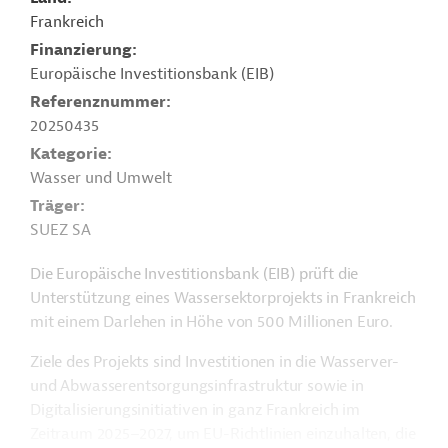
Frankreich
Finanzierung
Europäische Investitionsbank (EIB)
Referenznummer
20250435
Kategorie
Wasser und Umwelt
Träger
SUEZ SA
Die Europäische Investitionsbank (EIB) prüft die
Unterstützung eines Wassersektorprojekts in Frankreich
mit einem Darlehen in Höhe von 500 Millionen Euro.
Ziele des Projekts sind Investitionen in die Wasserver-
und Abwasserentsorgungsinfrastruktur sowie in
Digitalisierungsinitiativen in ganz Frankreich im
Zeitraum 2025–2027, um EU-Richtlinien einzuhalten, die