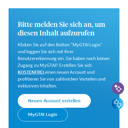
und im Originaldokument, das zum Download
bereitsteht.
GTAI informiert über die
W
eltbankgruppe
:
Bitte melden Sie sich an, um
Schwerpunkte, Regularien und praktische Hinweise zur
diesen Inhalt aufzurufen
Geschäftsanbahnung.
Gesamtkosten:
Klicken Sie auf den Button "MyGTAI Login"
300 Millionen US-Dollar
und loggen Sie sich mit Ihrer
Benutzererkennung ein. Sie haben noch keinen
Geberbeitrag:
Zugang zu MyGTAI? Erstellen Sie sich
300 Millionen US-Dollar (beantragt)
KOSTENFREI
einen neuen Account und
profitieren Sie von zahlreichen Vorteilen und
Kontaktadressen
KI-Suc
exklusiven Inhalten.
Feedbac
Neuen Account erstellen
Die Weltbankgruppe ist eine der
MyGTAI Login
Weltbank
weltweit größten multilateralen
Entwicklungsorganisationen.