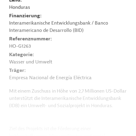
Land
Honduras
Finanzierung
Interamerikanische Entwicklungsbank / Banco
Interamericano de Desarrollo (BID)
Referenznummer
HO-G1263
Kategorie
Wasser und Umwelt
Träger
Empresa Nacional de Energía Eléctrica
Mit einem Zuschuss in Höhe von 2,7 Millionen US-Dollar
unterstützt die Interamerikanische Entwicklungsbank
(IDB) ein Umwelt- und Sozialprojekt in Honduras.
Ziel des Projekts ist die Förderung einer