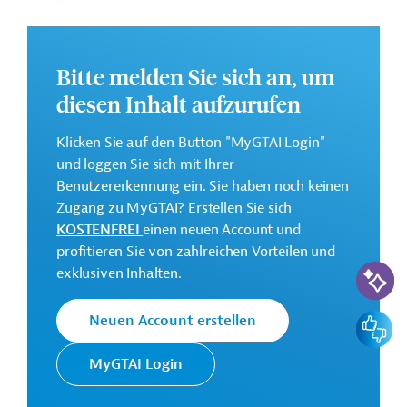
kohlenstoffarmen, klimaresilienten und sozial
inklusiven Entwicklung in den Wassereinzugsgebieten
des Stausees El Cajón und des Sees Yojoa.
Bitte melden Sie sich an, um
Weitere Informationen zu dem Entwicklungsprojekt
finden Sie auf der
Webseite der IDB
und im
diesen Inhalt aufzurufen
Originaldokument, das zum Download bereitsteht.
Klicken Sie auf den Button "MyGTAI Login"
GTAI informiert über die
IDB
: Schwerpunkte, Regularien
und loggen Sie sich mit Ihrer
und praktische Hinweise zur Geschäftsanbahnung.
Benutzererkennung ein. Sie haben noch keinen
Gesamtkosten:
Zugang zu MyGTAI? Erstellen Sie sich
2,7 Millionen US-Dollar
KOSTENFREI
einen neuen Account und
profitieren Sie von zahlreichen Vorteilen und
Geberbeitrag:
KI-Suc
exklusiven Inhalten.
2,7 Millionen US-Dollar (Zuschuss)
Feedbac
Neuen Account erstellen
Kontaktadressen
MyGTAI Login