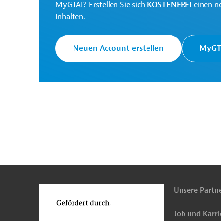
MyGTAI? Erstellen Sie sich
KOSTENFREI
einen n
Inhalten.
Neuen Account erstellen
MyGTA
Europäische Kommission
Generaldirektion Intern
Originaldokumente:
Downloads
n
Funktionen
o
PRO202505071896008 - Annex
(PDF; 837,2 KB)
Unsere Partn
PRO202505071896008 (1)
(PDF; 369,3 KB)
Job und Karri