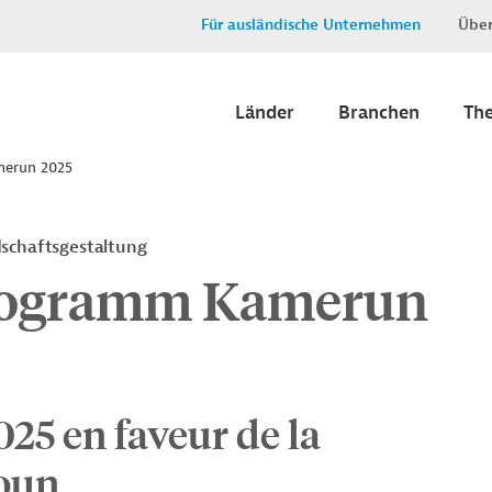
Für ausländische Unternehmen
Über
Länder
Branchen
Th
merun 2025
dschaftsgestaltung
rogramm Kamerun
025 en faveur de la
oun