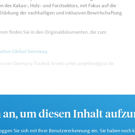
en des Kakao-, Holz- und Forstsektors, mit Fokus auf die
Stärkung der nachhaltigen und inklusiven Bewirtschaftung
amm finden Sie in den Originaldokumenten, die zum
iative Global Gateway
.
üro von Germany Trade & Invest unter projekte@gtai.de.
h an, um diesen Inhalt aufz
oggen Sie sich mit Ihrer Benutzererkennung ein. Sie haben noch 