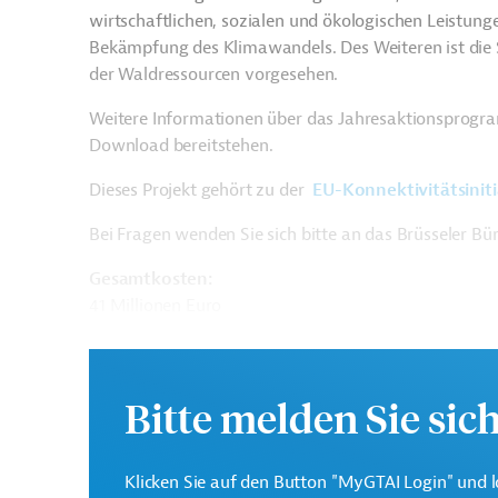
wirtschaftlichen, sozialen und ökologischen Leistung
Bekämpfung des Klimawandels. Des Weiteren ist die 
der Waldressourcen vorgesehen.
Weitere Informationen über das Jahresaktionsprogr
Download bereitstehen.
Dieses Projekt gehört zu der
EU-Konnektivitätsinit
Bei Fragen wenden Sie sich bitte an das Brüsseler B
Gesamtkosten:
41 Millionen Euro
Geberbeitrag:
41 Millionen Euro
Bitte melden Sie sic
Kontaktadresse
Klicken Sie auf den Button "MyGTAI Login" und l