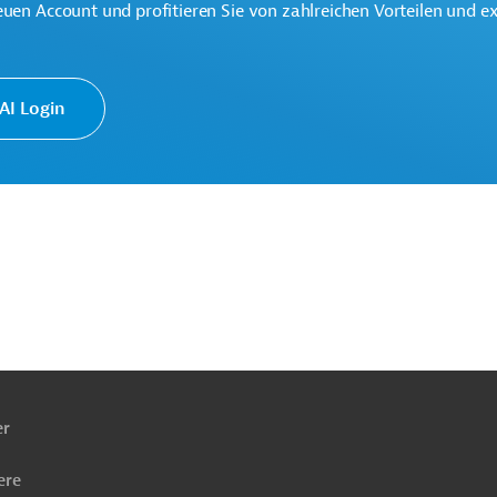
euen Account und profitieren Sie von zahlreichen Vorteilen und e
I Login
ationale Partnerschaften (GD INTPA)
ach
ben
er
ere