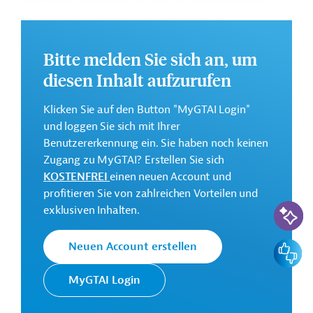
Weitere Informationen zu dem Entwicklungsprojekt
finden Sie auf der
Webseite der IDB
.
GTAI informiert über die
IDB
: Schwerpunkte, Regularien
Bitte melden Sie sich an, um
und praktische Hinweise zur Geschäftsanbahnung.
diesen Inhalt aufzurufen
Gesamtkosten:
2 Millionen US-Dollar
Klicken Sie auf den Button "MyGTAI Login"
und loggen Sie sich mit Ihrer
Geberbeitrag:
Benutzererkennung ein. Sie haben noch keinen
2 Millionen US-Dollar (Darlehen)
Zugang zu MyGTAI? Erstellen Sie sich
KOSTENFREI
einen neuen Account und
Kontaktadresse
profitieren Sie von zahlreichen Vorteilen und
KI-Suc
exklusiven Inhalten.
Feedbac
Neuen Account erstellen
Die IDB ist die wichtigste
MyGTAI Login
multilaterale
Interamerikanische
Finanzierungsinstitution für
Entwicklungsbank