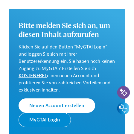
Weitere Informationen zu dem Entwicklungsprojekt
finden Sie auf der
Webseite der IDB
.
GTAI informiert über die
IDB
: Schwerpunkte, Regularien
Bitte melden Sie sich an, um
und praktische Hinweise zur Geschäftsanbahnung.
diesen Inhalt aufzurufen
Gesamtkosten:
5 Millionen US-Dollar
Klicken Sie auf den Button "MyGTAI Login"
und loggen Sie sich mit Ihrer
Geberbeitrag:
Benutzererkennung ein. Sie haben noch keinen
5 Millionen US-Dollar (Zuschuss)
Zugang zu MyGTAI? Erstellen Sie sich
KOSTENFREI
einen neuen Account und
Kontaktadresse
profitieren Sie von zahlreichen Vorteilen und
KI-Suc
exklusiven Inhalten.
Feedbac
Neuen Account erstellen
Die IDB ist die wichtigste
MyGTAI Login
multilaterale
Interamerikanische
Finanzierungsinstitution für
Entwicklungsbank