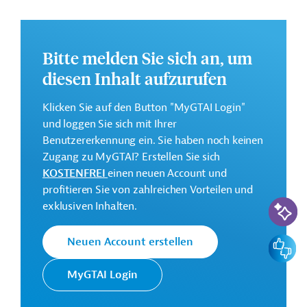
ökologischen Nachhaltigkeit mit
umweltverträglichen Agrar- und
Ernährungssystemen, wirtschaftliche Entwicklung,
Bitte melden Sie sich an, um
neue Technologien, die Schaffung fairer
diesen Inhalt aufzurufen
Arbeitsplätze sowie die Armutsbekämpfung;
Förderung von sozialem Wohnungsbau
Klicken Sie auf den Button "MyGTAI Login"
und umweltfreundlicher städtischer Mobilität,
und loggen Sie sich mit Ihrer
Verbesserung des Bildungssektors, mit Fokus auf der
Benutzererkennung ein. Sie haben noch keinen
Stärkung der Rolle von Frauen und Jugendlichen;
Zugang zu MyGTAI? Erstellen Sie sich
Stärkung der demokratischen Staatsführung,
KOSTENFREI
einen neuen Account und
Frieden und Stabilität durch die Unterstützung der
profitieren Sie von zahlreichen Vorteilen und
Korruptionsbekämpfung, die Verbesserung von
KI-Suc
exklusiven Inhalten.
Dienstleistungen, die Stärkung von Rechts- und
Justizbehörden sowie Ausbau der Digitalisierung.
Feedbac
Neuen Account erstellen
Weitere Informationen über das
MyGTAI Login
Mehrjahresrichtprogramm finden Sie in dem
Originaldokument, das zum Download bereitsteht.