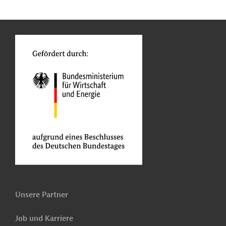
n
Kontakt
o
Unsere Partner
Job und Karriere