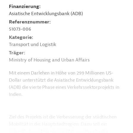
Finanzierung
Asiatische Entwicklungsbank (ADB)
Referenznummer
51073-006
Kategorie
Transport und Logistik
Träger
Ministry of Housing and Urban Affairs
Mit einem Darlehen in Höhe von 299 Millionen US-
Dollar unterstützt die Asiatische Entwicklungsbank
(ADB) die vierte Phase eines Verkehrssektorprojekts in
Indien.
Ziel des Projekts ist die Verbesserung der städtischen
Mobilität in der Hauptstadtregion. Dazu soll ein
Schnellbahnsystem eingerichtet werden, das die