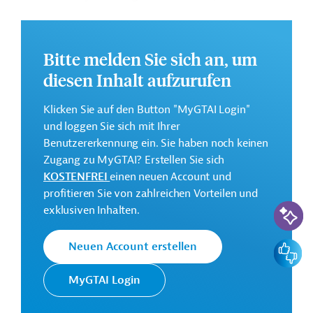
Hauptstadtregion mit
Meerut verbindet.
Weitere Informationen zu dem Entwicklungsprojekt
finden Sie auf der
Webseite der ADB.
Bitte melden Sie sich an, um
diesen Inhalt aufzurufen
GTAI informiert über die
ADB
: Schwerpunkte,
Regularien und praktische Hinweise zur
Klicken Sie auf den Button "MyGTAI Login"
Geschäftsanbahnung.
und loggen Sie sich mit Ihrer
Geberbeitrag:
Benutzererkennung ein. Sie haben noch keinen
299 Millionen US-Dollar (Darlehen)
Zugang zu MyGTAI? Erstellen Sie sich
KOSTENFREI
einen neuen Account und
Kontaktadressen
profitieren Sie von zahlreichen Vorteilen und
KI-Suc
exklusiven Inhalten.
Feedbac
Neuen Account erstellen
Die ADB ist die wichtigste
MyGTAI Login
Asiatische
multilaterale
Entwicklungsbank
Finanzierungsinstitution für