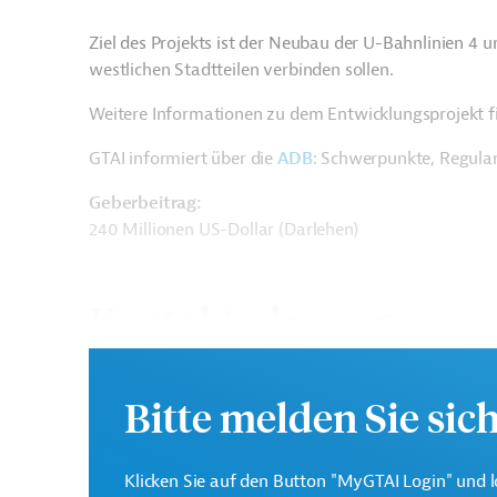
Ziel des Projekts ist der Neubau der U-Bahnlinien 4 
westlichen Stadtteilen verbinden sollen.
Weitere Informationen zu dem Entwicklungsprojekt f
GTAI informiert über die
ADB
: Schwerpunkte, Regula
Geberbeitrag:
240 Millionen US-Dollar (Darlehen)
Kontaktadressen
Bitte melden Sie sic
Asiatische
Die ADB ist die wichtigs
Klicken Sie auf den Button "MyGTAI Login" und l
Entwicklungsbank (ADB)