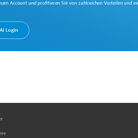
k.
euen Account und profitieren Sie von zahlreichen Vorteilen und e
I Login
PNV)
Schienenverkehr
Ländliche Entwicklung
Projekte
ach
ben
er
ere