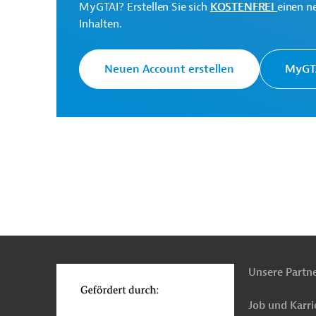
Region Asien und Pazifi
MyGTAI? Erstellen Sie sich
KOSTENFREI
einen n
Inhalten.
Ministry of Housing and
Projektträger
Urban Affairs
Neuen Account erstellen
MyGTA
Indien
Öffentlicher-Personen-Nahverkehr (Ö
Tiefbau, Infrastrukturbau
Stadtentwicklung, 
n
Funktionen
o
Unsere Partn
Job und Karri