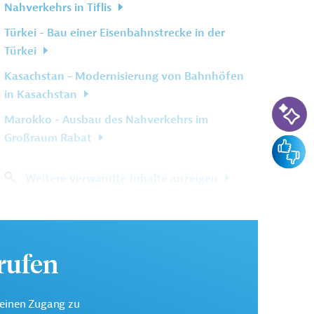
Nahverkehrs in Tiflis
Türkei - Bau einer Eisenbahnstrecke in der
Türkei
Kasachstan - Modernisierung von Bahnhöfen
in Kasachstan
KI-Su
Marokko - Ausbau des Nahverkehrs im
Großraum Rabat
Feedba
Weitere verwandte Inhalte anzeigen
urufen
keinen Zugang zu