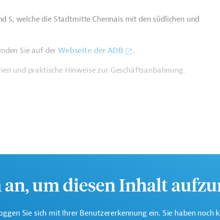
und 5, welche die Stadtmitte Chennais mit den südlichen und
inden Sie auf der
Webseite der ADB
.
rien und praktische Hinweise zur Geschäftsanbahnung.
h an, um diesen Inhalt aufz
te multilaterale Finanzierungsinstitution für Projekte in der
oggen Sie sich mit Ihrer Benutzererkennung ein. Sie haben noch 