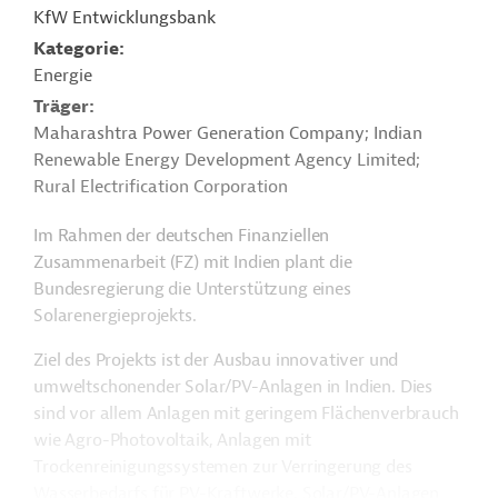
KfW Entwicklungsbank
Kategorie
Energie
Träger
Maharashtra Power Generation Company; Indian
Renewable Energy Development Agency Limited;
Rural Electrification Corporation
Im Rahmen der deutschen Finanziellen
Zusammenarbeit (FZ) mit Indien plant die
Bundesregierung die Unterstützung eines
Solarenergieprojekts.
Ziel des Projekts ist der Ausbau innovativer und
umweltschonender Solar/PV-Anlagen in Indien. Dies
sind vor allem Anlagen mit geringem Flächenverbrauch
wie Agro-Photovoltaik, Anlagen mit
Trockenreinigungssystemen zur Verringerung des
Wasserbedarfs für PV-Kraftwerke, Solar/PV-Anlagen