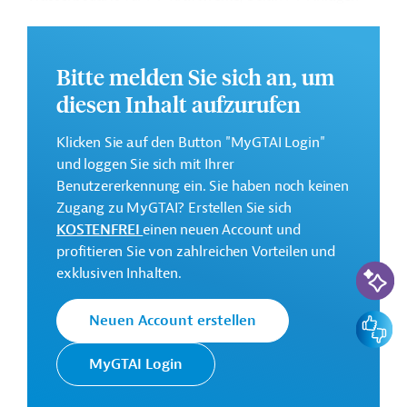
auf Wasserflächen, kompakte Hybridkraftwerke sowie
kleinteiligere Vorhaben zum Ausbau des Solar/PV-
Einsatzes in der Landwirtschaft und der ihr vor- und
Bitte melden Sie sich an, um
nachgelagerten Wertschöpfungskette. Dies soll zur
diesen Inhalt aufzurufen
Verbesserung der Stromversorgung sowie zu positiven
Umwelt-, Klima- und Gesundheitsauswirkungen
Klicken Sie auf den Button "MyGTAI Login"
beitragen.
und loggen Sie sich mit Ihrer
Das Entwicklungsprojekt soll voraussichtlich im Juni
Benutzererkennung ein. Sie haben noch keinen
2022 beginnen.
Zugang zu MyGTAI? Erstellen Sie sich
KOSTENFREI
einen neuen Account und
Geberbeitrag:
profitieren Sie von zahlreichen Vorteilen und
25 Millionen Euro (Zuschuss; vorgesehen)
KI-Suc
exklusiven Inhalten.
Kontaktadressen
Feedbac
Neuen Account erstellen
MyGTAI Login
Die KfW Entwicklungsbank