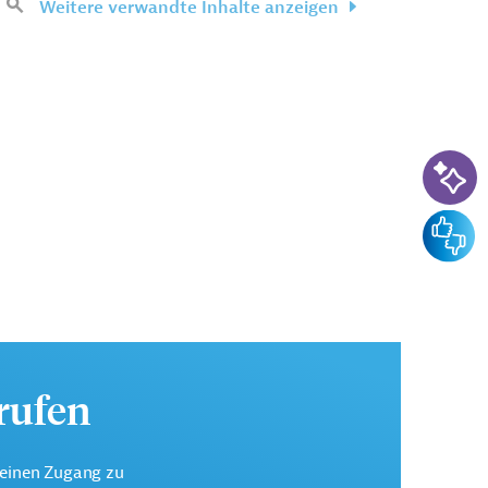
Weitere verwandte Inhalte anzeigen
KI-Su
Feedba
urufen
keinen Zugang zu