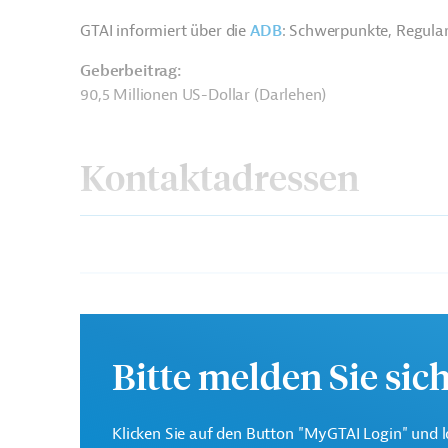
GTAI informiert über die
ADB
: Schwerpunkte, Regula
Geberbeitrag:
90,5 Millionen US-Dollar (Darlehen)
Kontaktadressen
Asiatische
Die ADB ist die wichtigs
Entwicklungsbank (ADB)
Region Asien und Pazifi
Bitte melden Sie sic
State Bank of India
Projektträger
Klicken Sie auf den Button "MyGTAI Login" und l