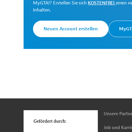
MyGTAI? Erstellen Sie sich
KOSTENFREI
einen n
Inhalten.
Indien
Solarenergie
Luft-, Klimaschutz
F
Neuen Account erstellen
MyGTA
n
Funktionen
o
Unsere Partn
Job und Karri