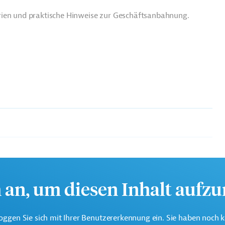
rien und praktische Hinweise zur Geschäftsanbahnung.
te multilaterale Finanzierungsinstitution für Projekte in der
k.
h an, um diesen Inhalt aufz
oggen Sie sich mit Ihrer Benutzererkennung ein. Sie haben noch 