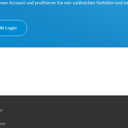
euen Account und profitieren Sie von zahlreichen Vorteilen und e
ortbildung, Schulung
Projekte
I Login
ach
ben
er
ere