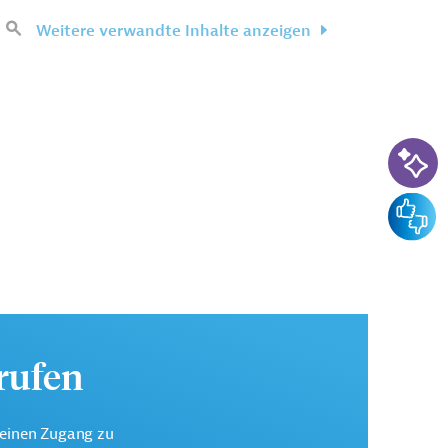
Weitere verwandte Inhalte anzeigen
KI-Su
Feedba
urufen
keinen Zugang zu