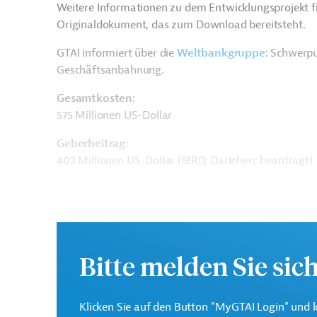
Weitere Informationen zu dem Entwicklungsprojekt f
Originaldokument, das zum Download bereitsteht.
GTAI informiert über die
W
eltbankgruppe
: Schwerpu
Geschäftsanbahnung.
Gesamtkosten:
575 Millionen US-Dollar
Geberbeitrag:
402 Millionen US-Dollar (IBRD, Darlehen; beantragt)
Kontaktadressen
Bitte melden Sie sic
Klicken Sie auf den Button "MyGTAI Login" und l
Die Weltbankgruppe ist 
Weltbank