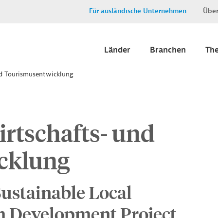
Für ausländische Unternehmen
Über
Länder
Branchen
Th
nd Tourismusentwicklung
rtschafts- und
cklung
stainable Local
 Development Project