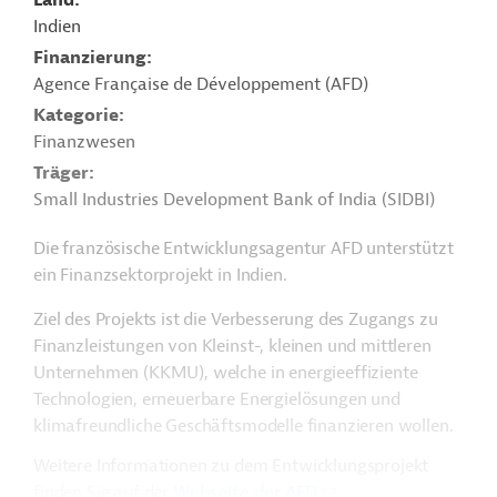
Land
Indien
Finanzierung
Agence Française de Développement (AFD)
Kategorie
Finanzwesen
Träger
Small Industries Development Bank of India (SIDBI)
Die französische Entwicklungsagentur AFD unterstützt
ein Finanzsektorprojekt in Indien.
Ziel des Projekts ist die Verbesserung des Zugangs zu
Finanzleistungen von Kleinst-, kleinen und mittleren
Unternehmen (KKMU), welche in energieeffiziente
Technologien, erneuerbare Energielösungen und
klimafreundliche Geschäftsmodelle finanzieren wollen.
Weitere Informationen zu dem Entwicklungsprojekt
finden Sie auf der
Webseite der AFD
.