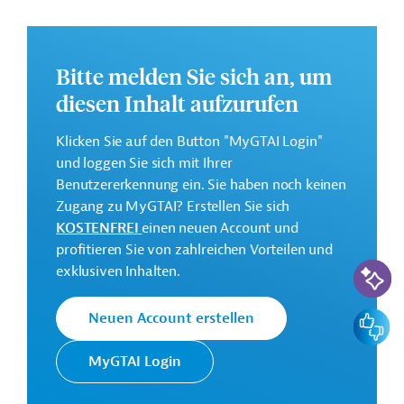
GTAI informiert über die
AFD
: Schwerpunkte,
Regularien und praktische Hinweise zur
Bitte melden Sie sich an, um
Geschäftsanbahnung.
diesen Inhalt aufzurufen
Geberbeitrag:
100 Millionen Euro
Klicken Sie auf den Button "MyGTAI Login"
und loggen Sie sich mit Ihrer
Kontaktadressen
Benutzererkennung ein. Sie haben noch keinen
Zugang zu MyGTAI? Erstellen Sie sich
KOSTENFREI
einen neuen Account und
profitieren Sie von zahlreichen Vorteilen und
KI-Suc
exklusiven Inhalten.
Die AFD finanziert und
begleitet
Französische
Feedbac
Neuen Account erstellen
Transformationsprozesse in
Entwicklungsagentur
ihren Partnerländern mit dem
AFD
MyGTAI Login
Ziel, eine nachhaltigere und
gerechtere Welt zu schaffen.