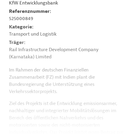
KfW Entwicklungsbank
Referenznummer
525000849
Kategorie
Transport und Logistik
Träger
Rail Infrastructure Development Company
(Karnataka) Limited
Im Rahmen der deutschen Finanziellen
Zusammenarbeit (FZ) mit Indien plant die
Bundesregierung die Unterstützung eines
Verkehrssektorprojekts.
Ziel des Projekts
ist die Entwicklung emissionsarmer,
nachhaltiger und integrierter Mobilitätslösungen im
Bereich des öffentlichen Nahverkehrs und des
motorisierten sowie des nicht-motorisierten
Individualverkehrs. Das Projekt leistet einen Beitrag zur