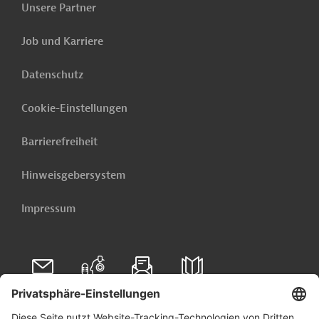
Unsere Partner
sowie die Förderung einer
nachhaltigen Entwicklung.
Job und Karriere
Rail Infrastructure
Datenschutz
Development
Company
Projektträger
Cookie-Einstellungen
(Karnataka)
Limited
Barrierefreiheit
Hinweisgebersystem
Indien
Impressum
Öffentlicher-Personen-Nahverkehr (ÖPNV)
Stadtentwicklung, Ländliche Entwicklung
Förderung benachteiligter Gruppen
Luft-, Klimaschutz
Elektromobilität
Straßenverkehr
Schienenverkehr
Folgen Sie uns auf