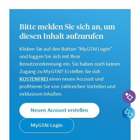
lebenswerten Gestaltung von saubereren und
gesünderen Städten. Zielgruppe ist die jeweilige
Bevölkerung an den Standorten, insbesondere die
Bitte melden Sie sich an, um
Menschen mit niedrigem und mittlerem Einkommen,
diesen Inhalt aufzurufen
die für ihre Teilhabe am städtischen Leben auf
funktionierende und erschwingliche Mobilitätssysteme
Klicken Sie auf den Button "MyGTAI Login"
angewiesen sind. Investitionen können in verschiedene
und loggen Sie sich mit Ihrer
Mobilitäts- und Verkehrssysteme erfolgen, unter
Benutzererkennung ein. Sie haben noch keinen
anderem in: "Bus Rapid Transit" (BRT) Systeme,
Zugang zu MyGTAI? Erstellen Sie sich
Stadtbahnen / Metro, Busse (u.a. Erdgas-, Elektro- und
KOSTENFREI
einen neuen Account und
Hybridtechnologien), E-Mobility (Rikschas, Kleinbusse,
profitieren Sie von zahlreichen Vorteilen und
Busse), Fähren, Fahrrad- und Fußwege, Park & Ride-
KI-Suc
exklusiven Inhalten.
Fazilitäten, intelligente Verkehrssteuerungssysteme und
integriertes Ticketing.
Feedbac
Neuen Account erstellen
GTAI informiert über die
KfW
: Schwerpunkte,
Regularien und praktische Hinweise zur
MyGTAI Login
Geschäftsanbahnung.