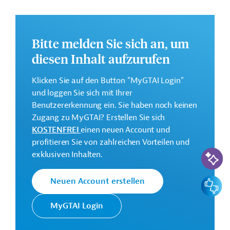
GTAI informiert über die
KfW
: Schwerpunkte,
Regularien und praktische Hinweise zur
Geschäftsanbahnung.
Bitte melden Sie sich an, um
diesen Inhalt aufzurufen
Klicken Sie auf den Button "MyGTAI Login"
Kontaktadresse
und loggen Sie sich mit Ihrer
Benutzererkennung ein. Sie haben noch keinen
Zugang zu MyGTAI? Erstellen Sie sich
KOSTENFREI
einen neuen Account und
profitieren Sie von zahlreichen Vorteilen und
Die KfW Entwicklungsbank
KI-Suc
exklusiven Inhalten.
setzt die Finanzielle
Zusammenarbeit (FZ)
Feedbac
Neuen Account erstellen
Deutschlands im Auftrag der
Bundesregierung um. Ziele der
MyGTAI Login
KfW
Bank sind die
Entwicklungsbank
Mittelstandsförderung, die