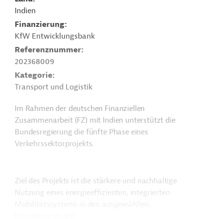
Indien
Finanzierung
KfW Entwicklungsbank
Referenznummer
202368009
Kategorie
Transport und Logistik
Im Rahmen der deutschen Finanziellen
Zusammenarbeit (FZ) mit Indien unterstützt die
Bundesregierung die fünfte Phase eines
Verkehrssektorprojekts.
Ziel des Projekts ist die s
tärkere und nachhaltige
Nutzung eines energieeffizienten, integrierten
Mobilitätssystems in den ausgewählten
Projektstandorten.