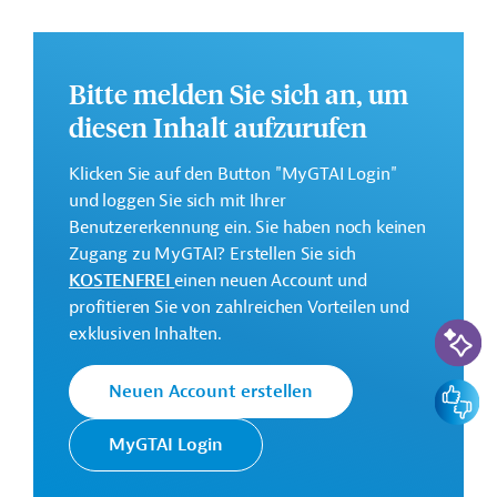
Weitere Informationen zu dem Entwicklungsprojekt
finden Sie auf der
Webseite der AIIB
und im
Originaldokument, das zum Download bereitsteht.
Bitte melden Sie sich an, um
GTAI informiert über die
AIIB:
Schwerpunkte,
diesen Inhalt aufzurufen
Regularien und praktische Hinweise zur
Geschäftsanbahnung.
Klicken Sie auf den Button "MyGTAI Login"
und loggen Sie sich mit Ihrer
Gesamtkosten:
Benutzererkennung ein. Sie haben noch keinen
145 Millionen US-Dollar
Zugang zu MyGTAI? Erstellen Sie sich
Geberbeitrag:
KOSTENFREI
einen neuen Account und
100 Millionen US-Dollar (Darlehen)
profitieren Sie von zahlreichen Vorteilen und
KI-Suc
exklusiven Inhalten.
Kontaktadressen
Feedbac
Neuen Account erstellen
MyGTAI Login