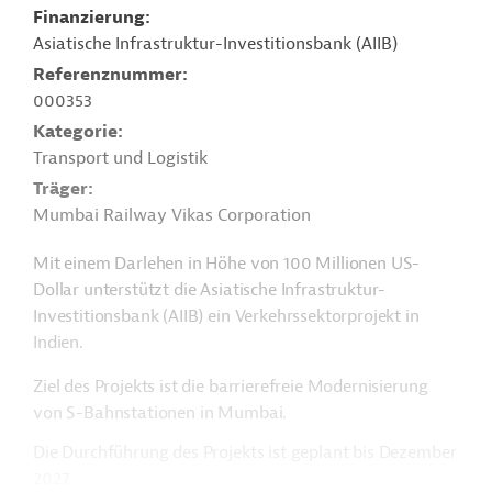
Finanzierung
Asiatische Infrastruktur-Investitionsbank (AIIB)
Referenznummer
000353
Kategorie
Transport und Logistik
Träger
Mumbai Railway Vikas Corporation
Mit einem Darlehen in Höhe von 100 Millionen US-
Dollar unterstützt die Asiatische Infrastruktur-
Investitionsbank (AIIB) ein Verkehrssektorprojekt in
Indien.
Ziel des Projekts ist die barrierefreie Modernisierung
von S-Bahnstationen in Mumbai.
Die Durchführung des Projekts ist geplant bis Dezember
2027.