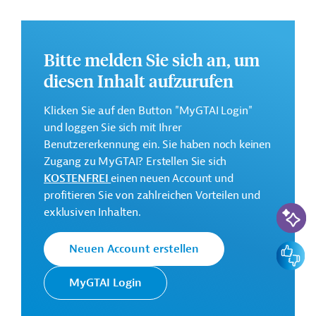
politischer Mitwirkung zur Erhaltung Puducherrys
einzigartiger Identität.
Weitere Informationen zu dem geplanten
Bitte melden Sie sich an, um
Entwicklungsprojekt finden Sie auf der
Webseite der
diesen Inhalt aufzurufen
ADB
.
GTAI informiert über die
ADB
: Schwerpunkte,
Klicken Sie auf den Button "MyGTAI Login"
Regularien und praktische Hinweise zur
und loggen Sie sich mit Ihrer
Geschäftsanbahnung.
Benutzererkennung ein. Sie haben noch keinen
Zugang zu MyGTAI? Erstellen Sie sich
Geberbeitrag:
KOSTENFREI
einen neuen Account und
175 Millionen US-Dollar (Darlehen; beantragt)
profitieren Sie von zahlreichen Vorteilen und
KI-Suc
exklusiven Inhalten.
Kontaktadressen
Feedbac
Neuen Account erstellen
MyGTAI Login
Die ADB ist die wichtigste