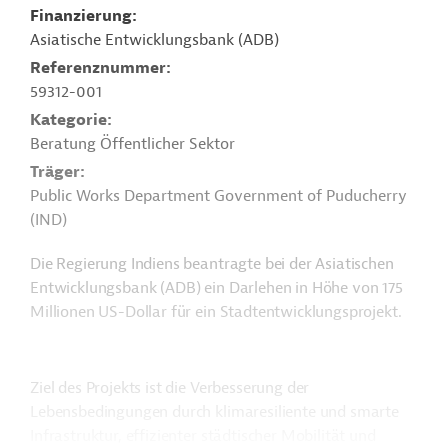
Finanzierung
Asiatische Entwicklungsbank (ADB)
Referenznummer
59312-001
Kategorie
Beratung Öffentlicher Sektor
Träger
Public Works Department Government of Puducherry
(IND)
Die Regierung Indiens beantragte bei der Asiatischen
Entwicklungsbank (ADB) ein Darlehen in Höhe von 175
Millionen US-Dollar für ein Stadtentwicklungsprojekt.
Ziel des Projekts ist die Verbesserung der
Lebensbedingungen durch klimaresiliente und smarte
Infrastruktur, effizienter städtischer Mobilität und