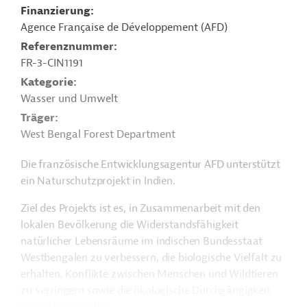
Finanzierung
Agence Française de Développement (AFD)
Referenznummer
FR-3-CIN1191
Kategorie
Wasser und Umwelt
Träger
West Bengal Forest Department
Die französische Entwicklungsagentur AFD unterstützt
ein Naturschutzprojekt in Indien.
Ziel des Projekts ist es, in Zusammenarbeit mit den
lokalen Bevölkerung die Widerstandsfähigkeit
natürlicher Lebensräume im indischen Bundesstaat
Westbengalen zu verbessern, die biologische Vielfalt zu
erhalten, Konflikte zwischen Menschen und Wildtieren
zu verringern sowie die ökologische Durchgängigkeit