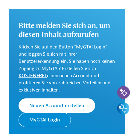
wiederherzustellen.
Die Durchführung des Projekts ist bis Februar 2031
geplant.
Bitte melden Sie sich an, um
Weitere Informationen zu dem Entwicklungsprojekt
diesen Inhalt aufzurufen
finden Sie auf der
Webseite der AFD
.
GTAI informiert über die
AFD
: Schwerpunkte,
Klicken Sie auf den Button "MyGTAI Login"
Regularien und praktische Hinweise zur
und loggen Sie sich mit Ihrer
Geschäftsanbahnung.
Benutzererkennung ein. Sie haben noch keinen
Zugang zu MyGTAI? Erstellen Sie sich
Gesamtkosten:
KOSTENFREI
einen neuen Account und
102,6 Millionen Euro
profitieren Sie von zahlreichen Vorteilen und
KI-Suc
Geberbeitrag:
exklusiven Inhalten.
82 Millionen Euro (Darlehen)
Feedbac
Neuen Account erstellen
Kontaktadressen
MyGTAI Login