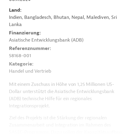
Land
Indien, Bangladesch, Bhutan, Nepal, Malediven, Sri
Lanka
Finanzierung
Asiatische Entwicklungsbank (ADB)
Referenznummer
58168-001
Kategorie
Handel und Vertrieb
Mit einem Zuschuss in Höhe von 1,25 Millionen US-
Dollar unterstützt die Asiatische Entwicklungsbank
(ADB) technische Hilfe für ein regionales
Integrationsprojekt.
Ziel des Projekts ist die Stärkung der regionalen
Zusammenarbeit und Integration im Rahmen des
SASEC-Programms. Dazu sollen der Kapazitätsaufbau,