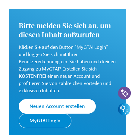
der Wissensaustausch und die politischen Dialoge der
Länder untereinander gefördert werden.
Weitere Informationen zu dem Entwicklungsprojekt
Bitte melden Sie sich an, um
finden Sie auf der
Webseite der ADB
und im
diesen Inhalt aufzurufen
Originaldokument, das zum Download bereitsteht.
Klicken Sie auf den Button "MyGTAI Login"
GTAI informiert über die
ADB
: Schwerpunkte,
und loggen Sie sich mit Ihrer
Regularien und praktische Hinweise zur
Benutzererkennung ein. Sie haben noch keinen
Geschäftsanbahnung.
Zugang zu MyGTAI? Erstellen Sie sich
Gesamtkosten:
KOSTENFREI
einen neuen Account und
1,25 Millionen US-Dollar
profitieren Sie von zahlreichen Vorteilen und
KI-Suc
exklusiven Inhalten.
Geberbeitrag:
1,25 Millionen US-Dollar (Zuschuss)
Feedbac
Neuen Account erstellen
Kontaktadresse
MyGTAI Login