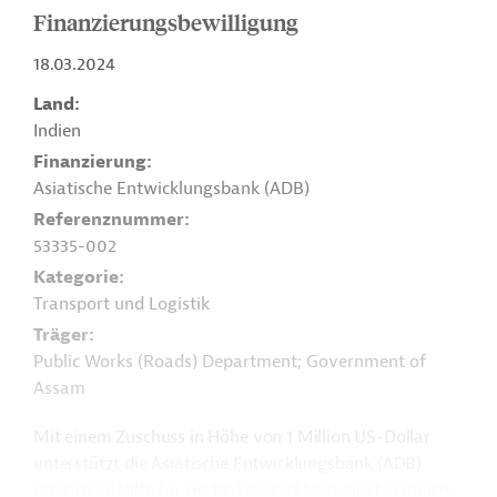
Finanzierungsbewilligung
18.03.2024
Land
Indien
Finanzierung
Asiatische Entwicklungsbank (ADB)
Referenznummer
53335-002
Kategorie
Transport und Logistik
Träger
Public Works (Roads) Department; Government of
Assam
Mit einem Zuschuss in Höhe von 1 Million US-Dollar
unterstützt die Asiatische Entwicklungsbank (ADB)
technische Hilfe für ein Verkehrssektorprojekt in Indien.