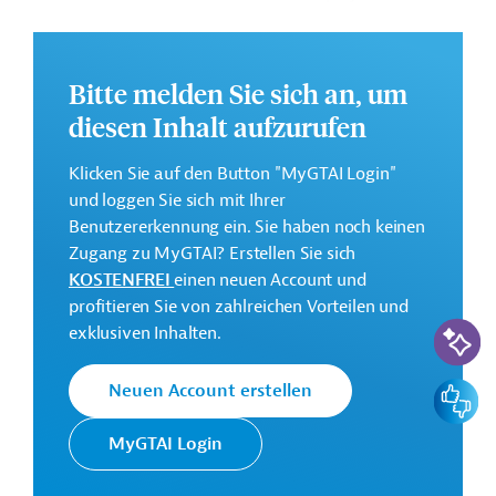
Ziele des Projekts sind die Erstellung einer
Gefahrenkarte für die Straßen des Bundesstaates
Bitte melden Sie sich an, um
Assam und die Einführung eines Klima- und
Katastrophenschutzprogramms für das "Road Asset
diesen Inhalt aufzurufen
Management System" (RAMS). Des Weiteren ist die
jährliche Aktualisierung der Bestandsdaten für die
Klicken Sie auf den Button "MyGTAI Login"
Straßen vorgesehen sowie die Haushaltsmittel für den
und loggen Sie sich mit Ihrer
Straßenbau und die Instandhaltung anzupassen.
Benutzererkennung ein. Sie haben noch keinen
Zugang zu MyGTAI? Erstellen Sie sich
Weitere Informationen zu dem Entwicklungsprojekt
KOSTENFREI
einen neuen Account und
finden Sie auf der
Webseite der ADB
.
profitieren Sie von zahlreichen Vorteilen und
KI-Suc
GTAI informiert über die
ADB
: Schwerpunkte,
exklusiven Inhalten.
Regularien und praktische Hinweise zur
Geschäftsanbahnung.
Feedbac
Neuen Account erstellen
Geberbeitrag:
MyGTAI Login
1 Million US-Dollar