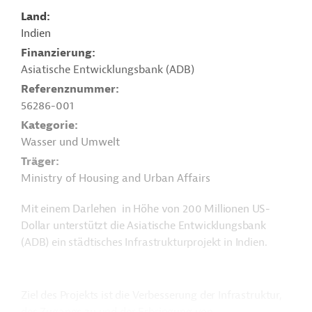
Land
Indien
Finanzierung
Asiatische Entwicklungsbank (ADB)
Referenznummer
56286-001
Kategorie
Wasser und Umwelt
Träger
Ministry of Housing and Urban Affairs
Mit einem Darlehen in Höhe von 200 Millionen US-
Dollar unterstützt die Asiatische Entwicklungsbank
(ADB) ein städtisches Infrastrukturprojekt in Indien.
Ziel des Projekts ist die Verbesserung der Infrastruktur,