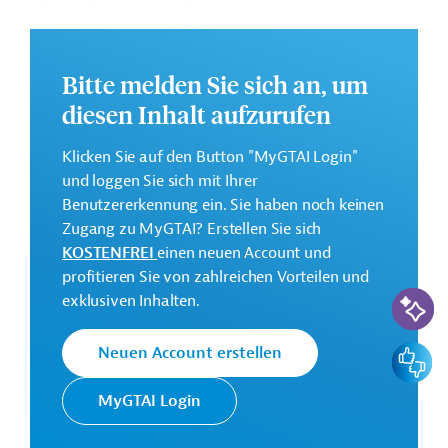
des Zugangs zu und der Erbringung von
Dienstleistungen in den Bereichen städtische
Abwasserentsorgung und Abfallwirtschaft in Indien.
Bitte melden Sie sich an, um
Weitere Informationen zu dem Entwicklungsprojekt
finden Sie auf der
Webseite der ADB.
diesen Inhalt aufzurufen
GTAI informiert über die
ADB
: Schwerpunkte,
Klicken Sie auf den Button "MyGTAI Login"
Regularien und praktische Hinweise zur
und loggen Sie sich mit Ihrer
Geschäftsanbahnung.
Benutzererkennung ein. Sie haben noch keinen
Gesamtkosten:
Zugang zu MyGTAI? Erstellen Sie sich
400 Millionen US-Dollar
KOSTENFREI
einen neuen Account und
profitieren Sie von zahlreichen Vorteilen und
Geberbeitrag:
KI-Suc
exklusiven Inhalten.
200 Millionen US-Dollar (Darlehen; beantragt)
Feedbac
Neuen Account erstellen
Kontaktadressen
MyGTAI Login