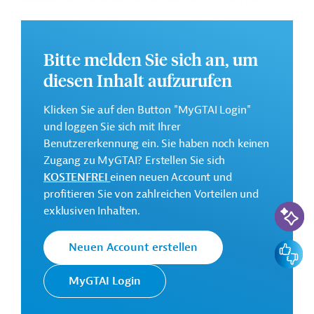
Weiteren ist die Stärkung des Wachstums und der
Wettbewerbsfähigkeit des Produktionssektors sowie die
Schaffung von Arbeitsplätzen vorgesehen.
Bitte melden Sie sich an, um
Weitere Informationen zu dem Entwicklungsprojekt
finden Sie auf der
Webseite der ADB
.
diesen Inhalt aufzurufen
GTAI informiert über die
ADB
: Schwerpunkte,
Klicken Sie auf den Button "MyGTAI Login"
Regularien und praktische Hinweise zur
und loggen Sie sich mit Ihrer
Geschäftsanbahnung.
Benutzererkennung ein. Sie haben noch keinen
Geberbeitrag:
Zugang zu MyGTAI? Erstellen Sie sich
84,5 Millionen US-Dollar (Darlehen)
KOSTENFREI
einen neuen Account und
profitieren Sie von zahlreichen Vorteilen und
KI-Suc
exklusiven Inhalten.
Kontaktadressen
Feedbac
Neuen Account erstellen
MyGTAI Login
Die ADB ist die wichtigste