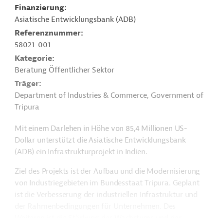
Finanzierung
Asiatische Entwicklungsbank (ADB)
Referenznummer
58021-001
Kategorie
Beratung Öffentlicher Sektor
Träger
Department of Industries & Commerce, Government of
Tripura
Mit einem Darlehen in Höhe von 85,4 Millionen US-
Dollar unterstützt die Asiatische Entwicklungsbank
(ADB) ein Infrastrukturprojekt in Indien.
Ziel des Projekts ist der Aufbau und die Modernisierung
von Industriegebieten im Bundesstaat Tripura. Geplant
ist die Verbesserung der industriellen Infrastruktur und
der Rahmenbedingungen für Unternehmen. Des