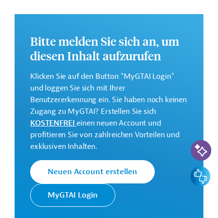
Bundesstaat Gujarat in Indien. Des Weiteren ist die
Förderung von Lehrerfortbildungen und eines
Planungs- und Managementsystems im Bildungswesen
auf Bezirksebene geplant.
Bitte melden Sie sich an, um
diesen Inhalt aufzurufen
Weitere Informationen zu dem geplanten
Entwicklungsvorhaben finden Sie auf der
Webseite der
Klicken Sie auf den Button "MyGTAI Login"
AIIB
und in den Originaldokumenten, die zum
und loggen Sie sich mit Ihrer
Download bereitstehen.
Benutzererkennung ein. Sie haben noch keinen
Gesamtkosten:
Zugang zu MyGTAI? Erstellen Sie sich
1,07 Milliarden US-Dollar
KOSTENFREI
einen neuen Account und
profitieren Sie von zahlreichen Vorteilen und
Geberbeitrag:
KI-Suc
exklusiven Inhalten.
250 Millionen US-Dollar (Darlehen)
Feedbac
Neuen Account erstellen
Kontaktadressen
MyGTAI Login