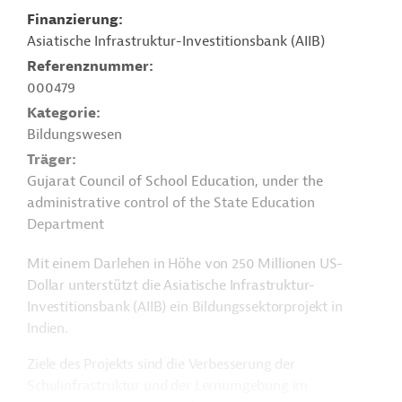
Finanzierung
Asiatische Infrastruktur-Investitionsbank (AIIB)
Referenznummer
000479
Kategorie
Bildungswesen
Träger
Gujarat Council of School Education, under the
administrative control of the State Education
Department
Mit einem Darlehen in Höhe von 250 Millionen US-
Dollar unterstützt die Asiatische Infrastruktur-
Investitionsbank (AIIB) ein Bildungssektorprojekt in
Indien.
Ziele des Projekts sind die Verbesserung der
Schulinfrastruktur und der Lernumgebung im