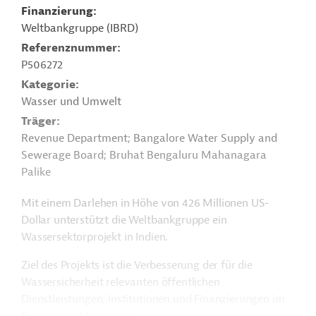
Finanzierung
Weltbankgruppe (IBRD)
Referenznummer
P506272
Kategorie
Wasser und Umwelt
Träger
Revenue Department; Bangalore Water Supply and
Sewerage Board; Bruhat Bengaluru Mahanagara
Palike
Mit einem Darlehen in Höhe von 426 Millionen US-
Dollar unterstützt die Weltbankgruppe ein
Wassersektorprojekt in Indien.
Ziel des Projekts ist die Verbesserung der für die
Wassersicherheit relevanten öffentlichen
Dienstleistungen, Institutionen und Finanzierungen im