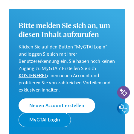
Bundesstaat Karnataka.
Die Durchführung des Projekts ist von Juni 2025 bis
Dezember 2030 geplant.
Bitte melden Sie sich an, um
Weitere Informationen zu dem Entwicklungsprojekt
diesen Inhalt aufzurufen
finden Sie auf der
Webseite der Weltbankgruppe
und im Originaldokument, das zum Download
Klicken Sie auf den Button "MyGTAI Login"
bereitsteht.
und loggen Sie sich mit Ihrer
GTAI informiert über die
W
eltbankgruppe
:
Benutzererkennung ein. Sie haben noch keinen
Schwerpunkte, Regularien und praktische Hinweise zur
Zugang zu MyGTAI? Erstellen Sie sich
Geschäftsanbahnung.
KOSTENFREI
einen neuen Account und
profitieren Sie von zahlreichen Vorteilen und
Gesamtkosten:
KI-Suc
exklusiven Inhalten.
670 Millionen US-Dollar
Geberbeitrag:
Feedbac
Neuen Account erstellen
426 Millionen US-Dollar (IBRD; Darlehen)
MyGTAI Login
Kontaktadressen