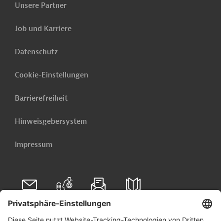
Unsere Partner
Bruhat
Bengaluru
Projektträger
Job und Karriere
Mahanagara
Palike
Datenschutz
Cookie-Einstellungen
Originaldokument:
Barrierefreiheit
Download
Hinweisgebersystem
PRO202501161856166 (2)
(PDF; 929,7 KB)
Impressum
Indien
Wasserversorgung, Bewässerung
Wasser- und Abwassertechnologie, übergreifend
Folgen Sie uns auf