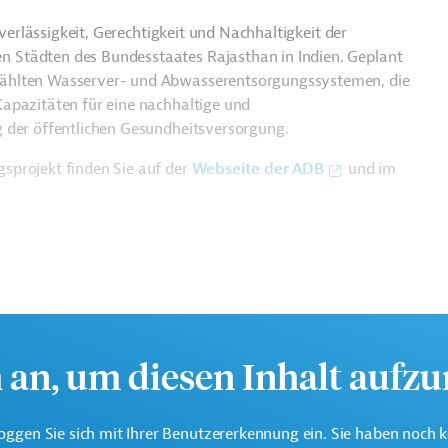
uverlässigkeit, Gerechtigkeit und Nachhaltigkeit der
 Städten des Bundesstaates Rajasthan in Indien. Geplant
wählten Wasserver- und Abwasserentsorgungssystemen, die
apazitäten für eine nachhaltige und
g der öffentlichen Gesundheitsversorgung.
sprojekt finden Sie auf der
Webseite der ADB
und im
h an, um diesen Inhalt aufz
oggen Sie sich mit Ihrer Benutzererkennung ein. Sie haben noch 