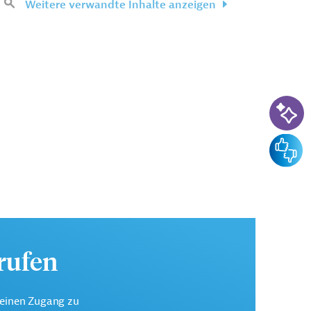
Weitere verwandte Inhalte anzeigen
KI-Su
Feedba
urufen
keinen Zugang zu