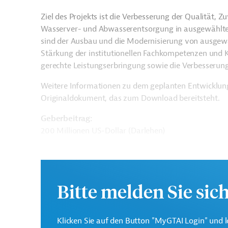
Ziel des Projekts ist die Verbesserung der Qualität, Z
Wasserver- und Abwasserentsorgung in ausgewählten
sind der Ausbau und die Modernisierung von ausge
Stärkung der institutionellen Fachkompetenzen und K
gerechte Leistungserbringung sowie die Verbesserun
Weitere Informationen zu dem geplanten Entwicklung
Originaldokument, das zum Download bereitsteht.
Geberbeitrag:
200 Millionen US-Dollar (Darlehen)
Kontaktadressen
Bitte melden Sie sic
Klicken Sie auf den Button "MyGTAI Login" und l
Asiatische