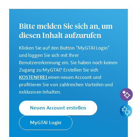
gewährleisten, die Nachhaltigkeit der
Lebensgrundlagen in ländlichen Gebieten zu verbessern
und die Widerstandsfähigkeit gegenüber den
Bitte melden Sie sich an, um
Auswirkungen des Klimawandels und akutem
diesen Inhalt aufzurufen
Wassermangel während der regenfreien Zeit zu
erhöhen.
Klicken Sie auf den Button "MyGTAI Login"
Weitere Informationen zu dem Entwicklungsprojekt
und loggen Sie sich mit Ihrer
finden Sie auf der
Webseite der ADB.
Benutzererkennung ein. Sie haben noch keinen
Zugang zu MyGTAI? Erstellen Sie sich
Gesamtkosten:
KOSTENFREI
einen neuen Account und
62,5 Millionen US-Dollar
profitieren Sie von zahlreichen Vorteilen und
KI-Suc
Geberbeitrag:
exklusiven Inhalten.
50 Millionen US-Dollar (Darlehen)
Feedbac
Neuen Account erstellen
Kontaktadressen
MyGTAI Login