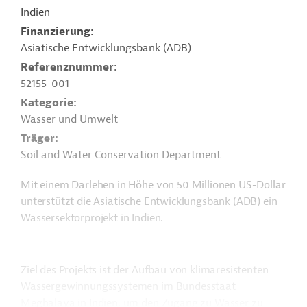
Indien
Finanzierung
Asiatische Entwicklungsbank (ADB)
Referenznummer
52155-001
Kategorie
Wasser und Umwelt
Träger
Soil and Water Conservation Department
Mit einem Darlehen in Höhe von 50 Millionen US-Dollar
unterstützt die Asiatische Entwicklungsbank (ADB) ein
Wassersektorprojekt in Indien.
Ziel des Projekts ist der Aufbau von klimaresistenten
Wassergewinnungssystemen im Bundesstaat
Meghalaya in Indien, um den Zugang zu Wasser zu