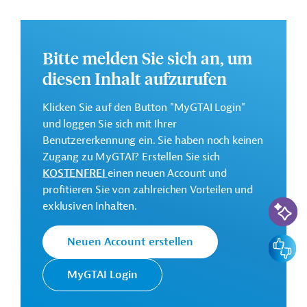
den Karian-Staudamm mit regionalen
Wasseraufbereitungsanlagen verbinden. Das Projekt
besteht aus den folgenden drei Komponenten: Bau der
Bitte melden Sie sich an, um
Übertragungsleitung, Planung und Vorbereitung sowie
Projektmanagement.
diesen Inhalt aufzurufen
Weitere Informationen zu dem geplanten
Klicken Sie auf den Button "MyGTAI Login"
Entwicklungsprojekt finden Sie auf der
Webseite der
und loggen Sie sich mit Ihrer
AIIB
und im Originaldokument, das zum Download
Benutzererkennung ein. Sie haben noch keinen
bereitsteht.
Zugang zu MyGTAI? Erstellen Sie sich
GTAI informiert über die
AIIB
: Schwerpunkte,
KOSTENFREI
einen neuen Account und
Regularien und praktische Hinweise zur
profitieren Sie von zahlreichen Vorteilen und
KI-Suc
Geschäftsanbahnung.
exklusiven Inhalten.
Gesamtkosten:
Feedbac
Neuen Account erstellen
120 Millionen US-Dollar
Geberbeitrag:
MyGTAI Login
120 Millionen US-Dollar (Darlehen; beantragt)