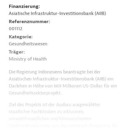
Finanzierung
Asiatische Infrastruktur-Investitionsbank (AIIB)
Referenznummer
001112
Kategorie
Gesundheitswesen
Träger
Ministry of Health
Die Regierung Indonesiens beantragte bei der
Asiatischen Infrastruktur-Investitionsbank (AIIB) ein
Darlehen in Höhe von 669 Millionen US-Dollar für ein
Gesundheitssektorprojekt.
Ziel des Projekts ist der Ausbau ausgewählter
staatlicher Fachkliniken zu inklusiven,
umweltfreundlichen und klimaresilienten
Lehrkrankenhäusern, um das nationale Programm für