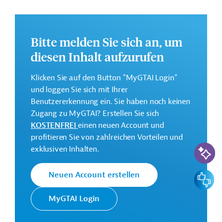
die Facharztausbildung in Krankenhäusern zu
unterstützen.
Weitere Informationen zu dem geplanten
Bitte melden Sie sich an, um
Entwicklungsprojekt finden Sie auf der
Webseite der
diesen Inhalt aufzurufen
AIIB
und im Originaldokument, das zum Download
bereitsteht.
Klicken Sie auf den Button "MyGTAI Login"
GTAI informiert über die
AIIB
: Schwerpunkte,
und loggen Sie sich mit Ihrer
Regularien und praktische Hinweise zur
Benutzererkennung ein. Sie haben noch keinen
Geschäftsanbahnung.
Zugang zu MyGTAI? Erstellen Sie sich
KOSTENFREI
einen neuen Account und
Gesamtkosten:
profitieren Sie von zahlreichen Vorteilen und
749 Millionen US-Dollar
KI-Suc
exklusiven Inhalten.
Geberbeitrag:
669 Millionen US-Dollar (Darlehen; beantragt)
Feedbac
Neuen Account erstellen
Kontaktadressen
MyGTAI Login