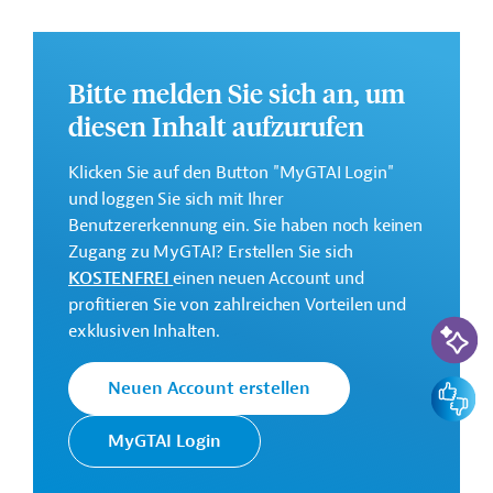
Regularien und praktische Hinweise zur
Geschäftsanbahnung.
Geberbeitrag:
Bitte melden Sie sich an, um
200 Millionen Euro (Darlehen).
diesen Inhalt aufzurufen
Kontaktadresse
Klicken Sie auf den Button "MyGTAI Login"
und loggen Sie sich mit Ihrer
Benutzererkennung ein. Sie haben noch keinen
Zugang zu MyGTAI? Erstellen Sie sich
KOSTENFREI
einen neuen Account und
Die AFD finanziert und
profitieren Sie von zahlreichen Vorteilen und
KI-Suc
begleitet
exklusiven Inhalten.
Französische
Transformationsprozesse in
Entwicklungsagentur
ihren Partnerländern mit dem
Feedbac
Neuen Account erstellen
AFD
Ziel, eine nachhaltigere und
gerechtere Welt zu schaffen.
MyGTAI Login