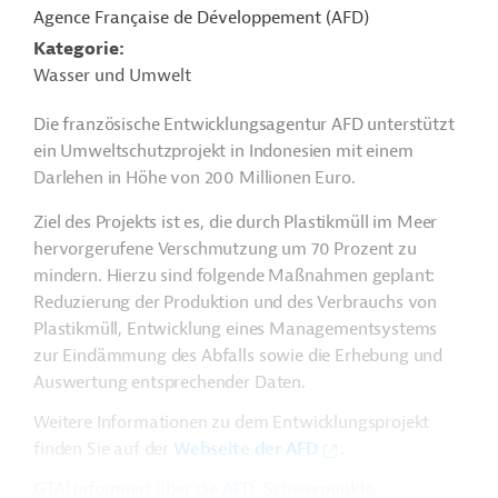
Agence Française de Développement (AFD)
Kategorie
Wasser und Umwelt
Die französische Entwicklungsagentur AFD unterstützt
ein Umweltschutzprojekt in Indonesien mit einem
Darlehen in Höhe von 200 Millionen Euro.
Ziel des Projekts ist es, die durch Plastikmüll im Meer
hervorgerufene Verschmutzung um 70 Prozent zu
mindern. Hierzu sind folgende Maßnahmen geplant:
Reduzierung der Produktion und des Verbrauchs von
Plastikmüll, Entwicklung eines Managementsystems
zur Eindämmung des Abfalls sowie die Erhebung und
Auswertung entsprechender Daten.
Weitere Informationen zu dem Entwicklungsprojekt
finden Sie auf der
Webseite der AFD
.
GTAI informiert über die
AFD
: Schwerpunkte,