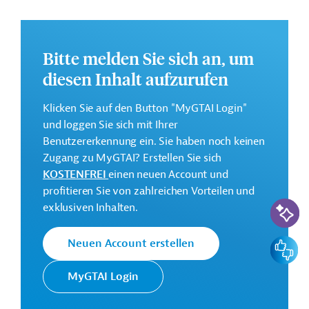
Indonesien.
Bitte melden Sie sich an, um
Ziel des Projekts ist es, die Forschung zu Batterie- und
diesen Inhalt aufzurufen
Energiespeichertechnologien und die Entwicklung und
Serienproduktion leistungsstarker Solarzellen am
Klicken Sie auf den Button "MyGTAI Login"
Bandung Institute of Technology zu fördern.
und loggen Sie sich mit Ihrer
Weitere Informationen zu dem Entwicklungsprojekt
Benutzererkennung ein. Sie haben noch keinen
finden Sie auf der
Webseite der ADB
.
Zugang zu MyGTAI? Erstellen Sie sich
KOSTENFREI
einen neuen Account und
GTAI informiert über die
ADB
: Schwerpunkte,
profitieren Sie von zahlreichen Vorteilen und
Regularien und praktische Hinweise zur
KI-Suc
exklusiven Inhalten.
Geschäftsanbahnung.
Geberbeitrag:
Feedbac
Neuen Account erstellen
5 Millionen US-Dollar (Zuschuss)
MyGTAI Login
Kontaktadressen