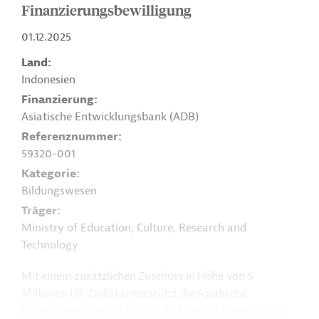
Finanzierungsbewilligung
01.12.2025
Land
Indonesien
Finanzierung
Asiatische Entwicklungsbank (ADB)
Referenznummer
59320-001
Kategorie
Bildungswesen
Träger
Ministry of Education, Culture, Research and
Technology
Mit einem zusätzlichen Zuschuss in Höhe von 5
Millionen US-Dollar unterstützt die Asiatische
Entwicklungsbank (ADB) ein Bildungssektorprojekt in