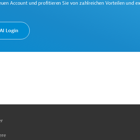
euen Account und profitieren Sie von zahlreichen Vorteilen und e
I Login
icklung
Luft-, Klimaschutz
Klimawandel
ach
ben
er
ere