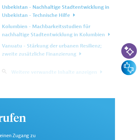
Usbekistan - Nachhaltige Stadtentwicklung in
Usbekistan - Technische Hilfe
Kolumbien - Machbarkeitsstudien für
nachhaltige Stadtentwicklung in Kolumbien
KI-Su
Vanuatu - Stärkung der urbanen Resilienz;
zweite zusätzliche Finanzierung
Feedba
Weitere verwandte Inhalte anzeigen
urufen
keinen Zugang zu