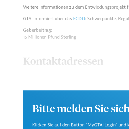
Weitere Informationen zu dem Entwicklungsprojekt f
GTAI informiert über das
FCDO
: Schwerpunkte, Regu
Geberbeitrag:
15 Millionen Pfund Sterling
Kontaktadressen
Ministerium für
Das FCDO entstand 2020 
Auswärtiges,
Entwicklungszusammena
Bitte melden Sie sic
Commonwealth &
Zusammenschluss hat zu
Entwicklung (FCDO)
noch enger mit der für 
Klicken Sie auf den Button "MyGTAI Login" und l