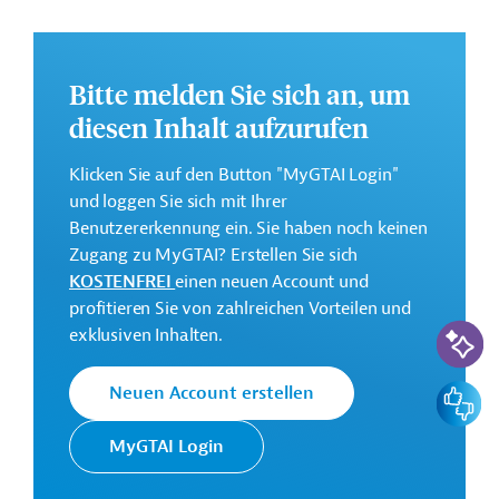
Kontaktadresse
Bitte melden Sie sich an, um
diesen Inhalt aufzurufen
Die AFD finanziert und
begleitet
Klicken Sie auf den Button "MyGTAI Login"
Französische
Transformationsprozesse in
und loggen Sie sich mit Ihrer
Entwicklungsagentur
ihren Partnerländern mit dem
Benutzererkennung ein. Sie haben noch keinen
AFD
Ziel, eine nachhaltigere und
Zugang zu MyGTAI? Erstellen Sie sich
gerechtere Welt zu schaffen.
KOSTENFREI
einen neuen Account und
profitieren Sie von zahlreichen Vorteilen und
KI-Suc
exklusiven Inhalten.
Originaldokument:
Feedbac
Neuen Account erstellen
Indonesien
Entwicklungszusammenarbeit
MyGTAI Login
Luft-, Klimaschutz
Klimawandel
Energiewende
Energieeffizienz